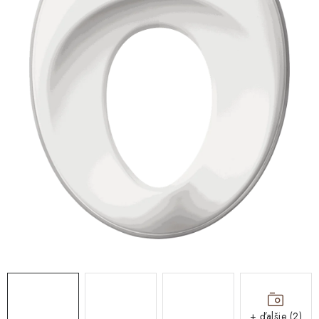
DARČEKOVÉ BOXY
O nás
Všeobecné obchodné podmienky
Podmienky ochrany osobných údajov a poučenie o cookies
Reklamačný poriadok
Reklamačný formulár
Formulár na odstúpenie od zmluvy
Moja objednávka
Blog
Kontakty
+ ďalšie (2)