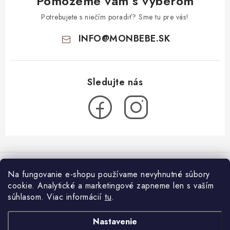
Pomôžeme vám s výberom
Potrebujete s niečím poradiť? Sme tu pre vás!
INFO
@
MONBEBE.SK
Z
á
Informácie pre vás
p
Na fungovanie e-shopu používame nevyhnutné súbory
ä
cookie. Analytické a marketingové zapneme len s vaším
O nás
Blog
t
súhlasom.
Viac informácií
tu
.
Všeobecné obchodné podmienky
i
Látkové plienky: ako začať?
Facebook
Nastavenie
26.7.2024
e
Podmienky ochrany osobných údajov a poučenie o cookies