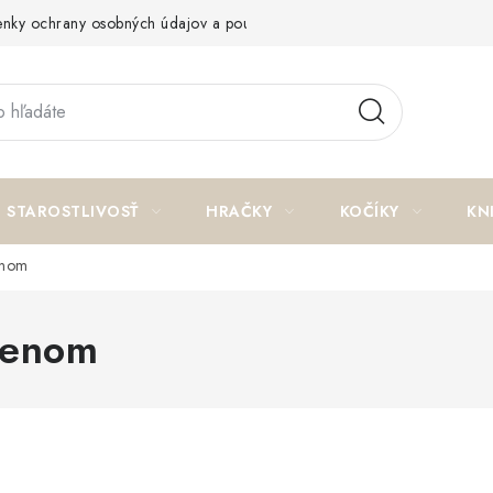
nky ochrany osobných údajov a poučenie o cookies
Reklamačný p
STAROSTLIVOSŤ
HRAČKY
KOČÍKY
KN
enom
menom