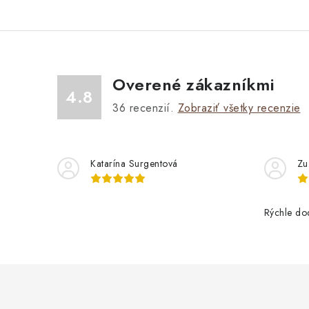
a
c
i
e
Overené zákazníkmi
4.8
p
36
recenzií.
Zobraziť všetky recenzie
r
v
Katarína Surgentová
Zu
k
y
Rýchle do
v
ý
p
i