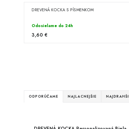
DREVENÁ KOCKA S PÍSMENKOM
Odosielame do 24h
3,60 €
R
ODPORÚČAME
NAJLACNEJŠIE
NAJDRAHŠI
a
V
d
ý
e
DREVENÁ KOCKA Personalizovaná Biela