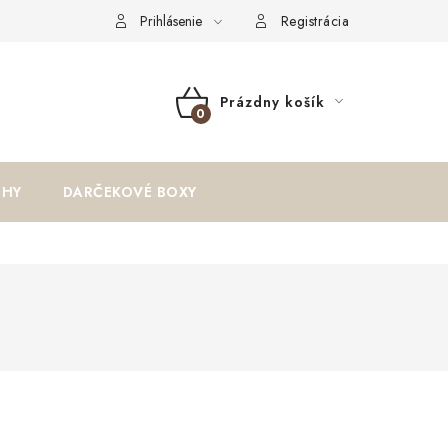
oriadok
Reklamačný formulár
Formulár na odstúpenie od zm
Prihlásenie
Registrácia
Prázdny košík
NÁKUPNÝ
KOŠÍK
IHY
DARČEKOVÉ BOXY