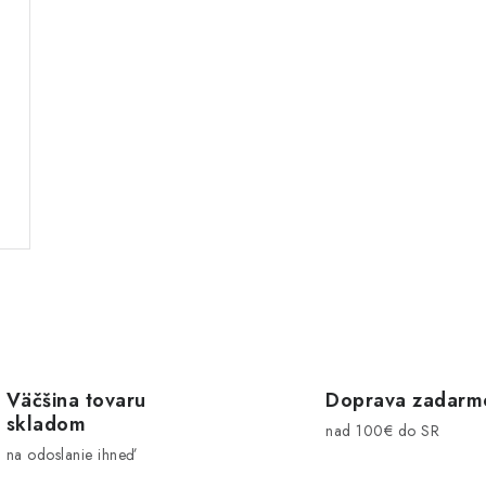
Väčšina tovaru
Doprava zadarm
skladom
nad 100€ do SR
na odoslanie ihneď