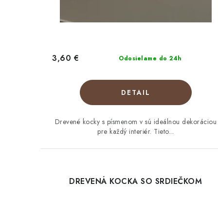
v
3,60 €
Odosielame do 24h
DETAIL
Drevené kocky s písmenom v sú ideálnou dekoráciou
pre každý interiér. Tieto...
DREVENÁ KOCKA SO SRDIEČKOM