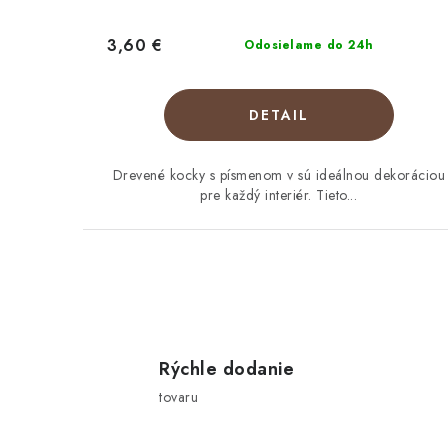
3,60 €
Odosielame do 24h
DETAIL
Drevené kocky s písmenom v sú ideálnou dekoráciou
pre každý interiér. Tieto...
O
v
l
Rýchle dodanie
tovaru
á
d