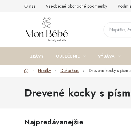
Prejsť
O nás
Všeobecné obchodné podmienky
Podmie
na
obsah
ZĽAVY
OBLEČENIE
VÝBAVA
Domov
Hračky
Dekorácie
Drevené kocky s písm
Drevené kocky s pís
Najpredávanejšie