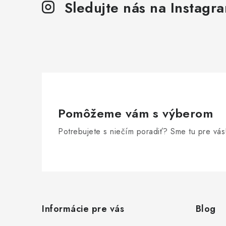
s
Sledujte nás na Instagr
u
Pomôžeme vám s výberom
Potrebujete s niečím poradiť? Sme tu pre vás
Z
á
Informácie pre vás
Blog
p