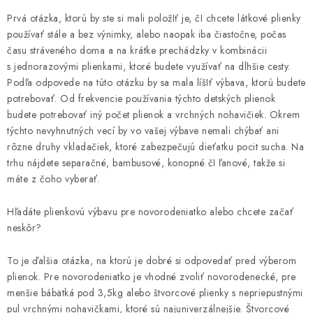
Prvá otázka, ktorú by ste si mali položIť je, čI chcete látkové plienky
používať stále a bez výnimky, alebo naopak iba čiastočne, počas
času stráveného doma a na krátke prechádzky v kombinácii
s jednorazovými plienkami, ktoré budete využívať na dlhšie cesty.
Podľa odpovede na túto otázku by sa mala líšIť výbava, ktorú budete
potrebovať. Od frekvencie používania týchto detských plienok
budete potrebovať iný počet plienok a vrchných nohavičiek. Okrem
týchto nevyhnutných vecí by vo vašej výbave nemali chýbať ani
rôzne druhy vkladačiek, ktoré zabezpečujú dieťatku pocit sucha. Na
trhu nájdete separačné, bambusové, konopné čI ľanové, takže si
máte z čoho vyberať.
Hľadáte plienkovú výbavu pre novorodeniatko alebo chcete začať
neskôr?
To je ďalšia otázka, na ktorú je dobré si odpovedať pred výberom
plienok. Pre novorodeniatko je vhodné zvoliť novorodenecké, pre
menšie bábätká pod 3,5kg alebo štvorcové plienky s nepriepustnými
pul vrchnými nohavičkami, ktoré sú najuniverzálnejšie. Štvorcové