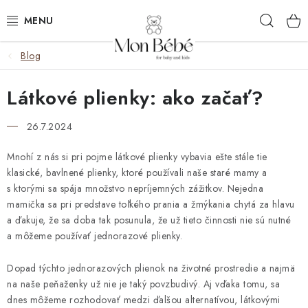
Prejsť
Hľad
na
obsah
Blog
ZĽAVY
Látkové plienky: ako začať?
OBLEČENIE
26.7.2024
VÝBAVA
Mnohí z nás si pri pojme látkové plienky vybavia ešte stále tie
STAROSTLIVOSŤ
klasické, bavlnené plienky, ktoré používali naše staré mamy a
s ktorými sa spája množstvo nepríjemných zážitkov. Nejedna
HRAČKY
mamička sa pri predstave toľkého prania a žmýkania chytá za hlavu
a ďakuje, že sa doba tak posunula, že už tieto činnosti nie sú nutné
a môžeme používať jednorazové plienky.
KOČÍKY
Dopad týchto jednorazových plienok na životné prostredie a najmä
KNIHY
na naše peňaženky už nie je taký povzbudivý. Aj vďaka tomu, sa
dnes môžeme rozhodovať medzi ďalšou alternatívou, látkovými