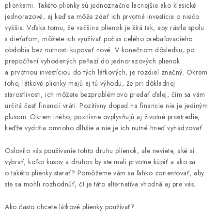
DARČEKOVÉ BOXY
plienkami. Takéto plienky sú jednoznačne lacnejšie ako klasické
jednorazové, aj keď sa môže zdať ich prvotná investícia o niečo
vyššia. Vďaka tomu, že väčšina plienok je šitá tak, aby rástla spolu
O nás
Všeobecné obchodné podmienky
Blog
s dieťaťom, môžete ich využívať počas celého prebaľovacieho
Reklamačný poriadok
obdobia bez nutnosti kupovať nové. V konečnom dôsledku, po
Podmienky ochrany osobných údajov a poučenie o cookies
prepočítaní vyhodených peňazí do jednorazových plienok
a prvotnou investíciou do tých látkových, je rozdiel značný. Okrem
Formulár na odstúpenie od zmluvy
Reklamačný formulár
toho, látkové plienky majú aj tú výhodu, že pri dôkladnej
Moja objednávka
starostlivosti, ich môžete bezproblémovo predať ďalej, čím sa vám
určitá časť financií vráti. Pozitívny dopad na financie nie je jediným
plusom. Okrem iného, pozitívne ovplyvňujú aj životné prostredie,
keďže vydržia omnoho dlhšie a nie je ich nutné hneď vyhadzovať.
Oslovilo vás používanie tohto druhu plienok, ale neviete, aké si
vybrať, koľko kusov a druhov by ste mali prvotne kúpiť a ako sa
o takéto plienky starať? Pomôžeme vám sa ľahko zorientovať, aby
ste sa mohli rozhodnúť, čI je táto alternatíva vhodná aj pre vás.
Ako často chcete látkové plienky používať?