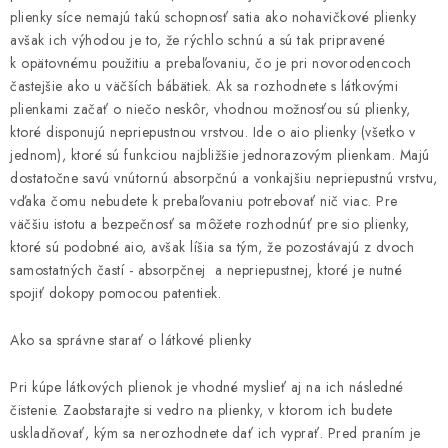
plienky síce nemajú takú schopnosť satia ako nohavičkové plienky
avšak ich výhodou je to, že rýchlo schnú a sú tak pripravené
k opätovnému použitiu a prebaľovaniu, čo je pri novorodencoch
častejšie ako u väčších bábätiek. Ak sa rozhodnete s látkovými
plienkami začať o niečo neskôr, vhodnou možnosťou sú plienky,
ktoré disponujú nepriepustnou vrstvou. Ide o aio plienky (všetko v
jednom), ktoré sú funkciou najbližšie jednorazovým plienkam. Majú
dostatočne savú vnútornú absorpčnú a vonkajšiu nepriepustnú vrstvu,
vďaka čomu nebudete k prebaľovaniu potrebovať nič viac. Pre
väčšiu istotu a bezpečnosť sa môžete rozhodnúť pre sio plienky,
ktoré sú podobné aio, avšak líšia sa tým, že pozostávajú z dvoch
samostatných častí - absorpčnej a nepriepustnej, ktoré je nutné
spojiť dokopy pomocou patentiek.
Ako sa správne starať o látkové plienky
Pri kúpe látkových plienok je vhodné myslieť aj na ich následné
čistenie. Zaobstarajte si vedro na plienky, v ktorom ich budete
uskladňovať, kým sa nerozhodnete dať ich vyprať. Pred praním je