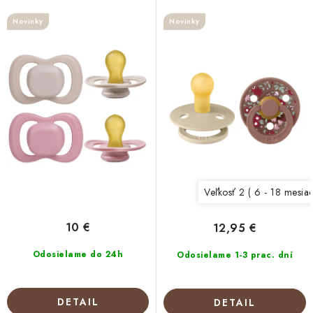
o
Berry/Blush
kaučuku 2ks Vanilla
r
d
Novinky
Novinky
Woodchuck
o
u
d
k
u
t
k
o
t
v
o
v
Veľkosť 2 ( 6 - 18 mesia
10 €
12,95 €
Odosielame do 24h
Odosielame 1-3 prac. dní
DETAIL
DETAIL