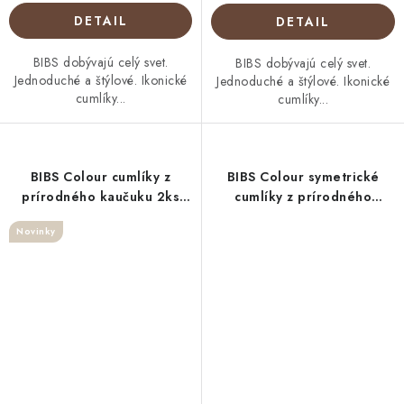
DETAIL
DETAIL
BIBS dobývajú celý svet.
BIBS dobývajú celý svet.
Jednoduché a štýlové. Ikonické
Jednoduché a štýlové. Ikonické
cumlíky...
cumlíky...
BIBS Colour cumlíky z
BIBS Colour symetrické
prírodného kaučuku 2ks
cumlíky z prírodného
Vanilla/ Dark Oak
kaučuku 2 ks - veľkosť 1
Novinky