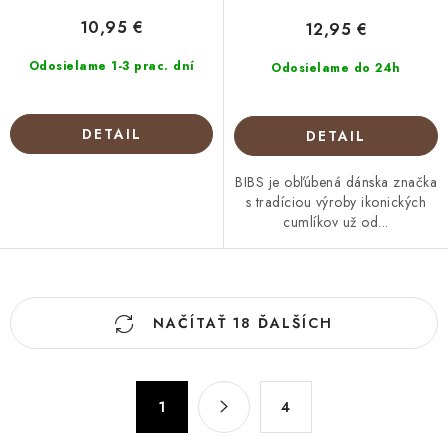
10,95 €
12,95 €
Odosielame 1-3 prac. dní
Odosielame do 24h
DETAIL
DETAIL
BIBS je obľúbená dánska značka
s tradíciou výroby ikonických
cumlíkov už od...
O
NAČÍTAŤ 18 ĎALŠÍCH
v
l
á
S
d
1
4
t
a
r