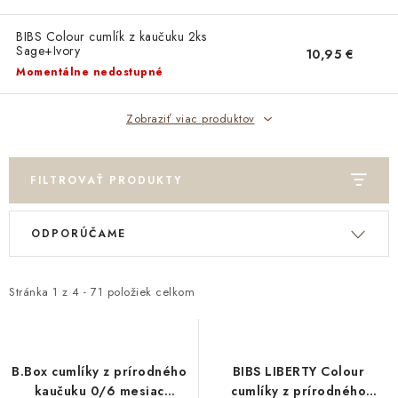
DARČEKOVÉ BOXY
BIBS Colour cumlík z kaučuku 2ks
Sage+Ivory
O nás
Všeobecné obchodné podmienky
10,95 €
Momentálne nedostupné
Podmienky ochrany osobných údajov a poučenie o cookies
Reklamačný poriadok
Reklamačný formulár
Zobraziť viac produktov
Formulár na odstúpenie od zmluvy
Moja objednávka
Blog
Kontakty
FILTROVAŤ PRODUKTY
R
V
ODPORÚČAME
a
ý
d
p
e
Stránka
1
z
4
-
71
položiek celkom
i
n
s
i
p
e
r
B.Box cumlíky z prírodného
BIBS LIBERTY Colour
p
kaučuku 0/6 mesiac
cumlíky z prírodného