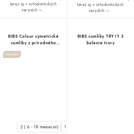
teraz aj v ortodontických
teraz aj v ortodontických
verziách –...
verziách –...
BIBS Colour symetrické
BIBS cumlíky TRY IT 3
cumlíky z prírodného
balenie Ivory
kaučuku 2 ks Ivory/Blush
Novinky
2 ( 6 - 18 mesiacov)
1 (0 - 6 mesiacov)