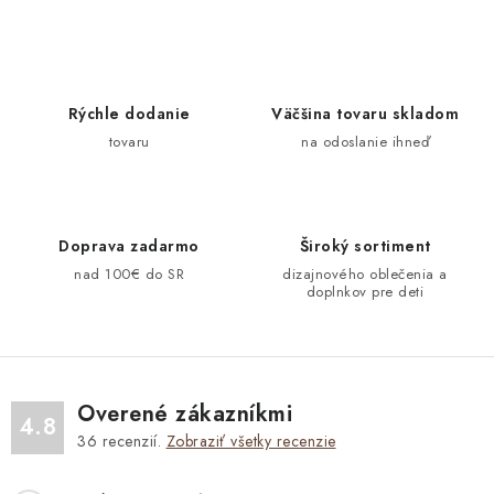
c
á
n
i
k
e
o
p
Rýchle dodanie
Väčšina tovaru skladom
v
r
tovaru
na odoslanie ihneď
a
v
n
k
i
y
e
v
Doprava zadarmo
Široký sortiment
ý
nad 100€ do SR
dizajnového oblečenia a
doplnkov pre deti
p
i
s
u
Overené zákazníkmi
4.8
36
recenzií.
Zobraziť všetky recenzie