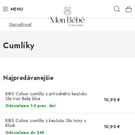
Prejsť
Hľad
na
obsah
Starostlivosť
ZĽAVY
OBLEČENIE
Cumlíky
VÝBAVA
STAROSTLIVOSŤ
Najpredávanejšie
HRAČKY
BIBS Colour cumlíky z prírodného kaučuku
2ks Iron Baby blue
10,95 €
KOČÍKY
Odosielame 1-3 prac. dní
KNIHY
BIBS Colour cumlíky z kaučuku 2ks Ivory +
Blush
10,95 €
Odosielame do 24h