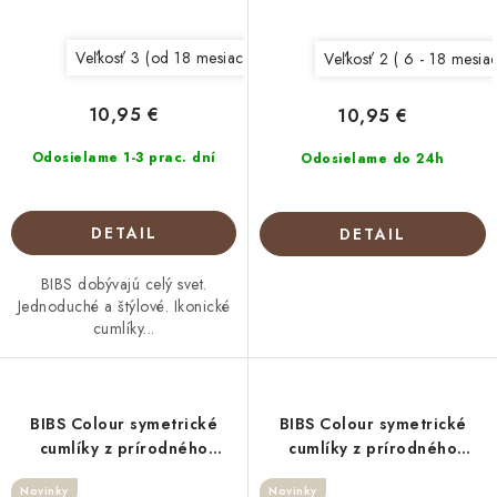
Veľkosť 3 (od 18 mesiacov)
Veľkosť 2 ( 6 - 18 mesia
10,95 €
10,95 €
Odosielame 1-3 prac. dní
Odosielame do 24h
DETAIL
DETAIL
BIBS dobývajú celý svet.
Jednoduché a štýlové. Ikonické
cumlíky...
BIBS Colour symetrické
BIBS Colour symetrické
cumlíky z prírodného
cumlíky z prírodného
kaučuku 2 ks Baby
kaučuku 2 ks Dusty
Novinky
Novinky
Blue/Petrol
Pink/Coral