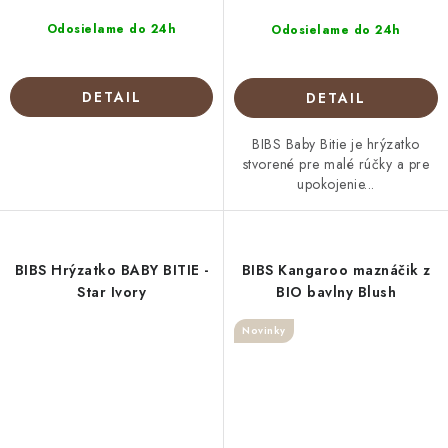
Odosielame do 24h
Odosielame do 24h
DETAIL
DETAIL
BIBS Baby Bitie je hrýzatko
stvorené pre malé rúčky a pre
upokojenie...
BIBS Hrýzatko BABY BITIE -
BIBS Kangaroo maznáčik z
Star Ivory
BIO bavlny Blush
Novinky