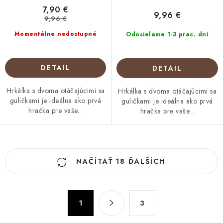
7,90 €
9,96 €
9,96 €
Momentálne nedostupné
Odosielame 1-3 prac. dní
DETAIL
DETAIL
Hrkálka s dvoma otáčajúcimi sa
Hrkálka s dvoma otáčajúcimi sa
guličkami je ideálna ako prvá
guličkami je ideálna ako prvá
hračka pre vaše...
hračka pre vaše...
O
NAČÍTAŤ 18 ĎALŠÍCH
v
l
á
S
d
1
3
t
a
r