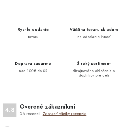
c
á
n
i
k
e
o
p
Rýchle dodanie
Väčšina tovaru skladom
v
r
tovaru
na odoslanie ihneď
a
v
n
k
i
y
e
v
Doprava zadarmo
Široký sortiment
ý
nad 100€ do SR
dizajnového oblečenia a
doplnkov pre deti
p
i
s
u
Overené zákazníkmi
4.8
36
recenzií.
Zobraziť všetky recenzie