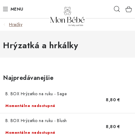
Prejsť
Hľad
na
obsah
Hračky
ZĽAVY
OBLEČENIE
Hrýzatká a hrkálky
VÝBAVA
STAROSTLIVOSŤ
Najpredávanejšie
HRAČKY
B. BOX Hrýzatko na ruku - Sage
8,80 €
KOČÍKY
Momentálne nedostupné
KNIHY
B. BOX Hrýzatko na ruku - Blush
8,80 €
Momentálne nedostupné