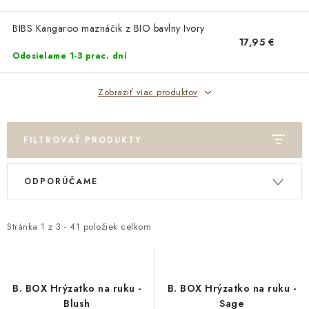
DARČEKOVÉ BOXY
BIBS Kangaroo maznáčik z BIO bavlny Ivory
DARČEKOVÉ BOXY
17,95 €
Odosielame 1-3 prac. dní
O nás
Všeobecné obchodné podmienky
Blog
Zobraziť viac produktov
Reklamačný poriadok
Podmienky ochrany osobných údajov a poučenie o cookies
Formulár na odstúpenie od zmluvy
Reklamačný formulár
FILTROVAŤ PRODUKTY
Newsletter - Ochrana osobných údajov
Moja objednávka
V
R
ODPORÚČAME
ý
a
p
d
i
e
Stránka
1
z
3
-
41
položiek celkom
s
n
p
i
r
e
B. BOX Hrýzatko na ruku -
B. BOX Hrýzatko na ruku -
o
p
Blush
Sage