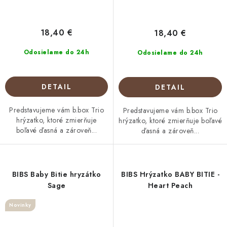
18,40 €
18,40 €
Odosielame do 24h
Odosielame do 24h
DETAIL
DETAIL
Predstavujeme vám b.box Trio
Predstavujeme vám b.box Trio
hrýzatko, ktoré zmierňuje
hrýzatko, ktoré zmierňuje boľavé
boľavé ďasná a zároveň...
ďasná a zároveň...
BIBS Baby Bitie hryzátko
BIBS Hrýzatko BABY BITIE -
Sage
Heart Peach
Novinky