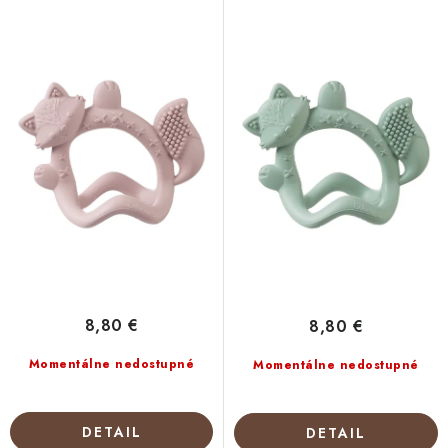
d
r
u
o
k
d
t
u
o
k
v
t
o
v
8,80 €
8,80 €
Momentálne nedostupné
Momentálne nedostupné
DETAIL
DETAIL