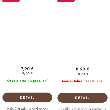
7,90 €
8,90 €
9,56 €
10,76 €
Odosielame 1-3 prac. dní
Momentálne nedostupné
DETAIL
DETAIL
Mäkkú hrkálku s rozkošnou
Hrkálka v krásnom prevedení v