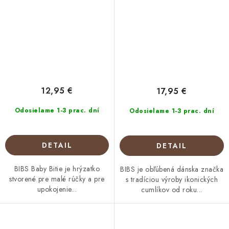
12,95 €
17,95 €
Odosielame 1-3 prac. dní
Odosielame 1-3 prac. dní
DETAIL
DETAIL
BIBS Baby Bitie je hrýzatko
BIBS je obľúbená dánska značka
stvorené pre malé rúčky a pre
s tradíciou výroby ikonických
upokojenie...
cumlíkov od roku...