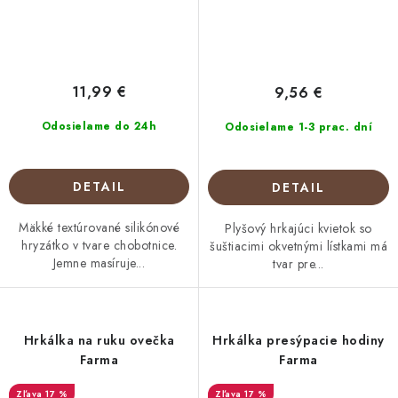
11,99 €
9,56 €
Odosielame do 24h
Odosielame 1-3 prac. dní
DETAIL
DETAIL
Mäkké textúrované silikónové
Plyšový hrkajúci kvietok so
hryzátko v tvare chobotnice.
šuštiacimi okvetnými lístkami má
Jemne masíruje...
tvar pre...
Hrkálka na ruku ovečka
Hrkálka presýpacie hodiny
Farma
Farma
17 %
17 %