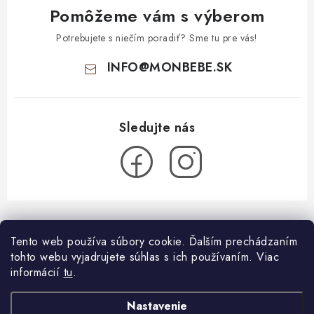
Pomôžeme vám s výberom
Potrebujete s niečím poradiť? Sme tu pre vás!
INFO
@
MONBEBE.SK
Z
á
Informácie pre vás
Tento web používa súbory cookie. Ďalším prechádzaním
p
tohto webu vyjadrujete súhlas s ich používaním. Viac
ä
O nás
informácií
tu
.
Blog
t
Všeobecné obchodné podmienky
i
Látkové plienky: ako začať?
Nastavenie
Facebook