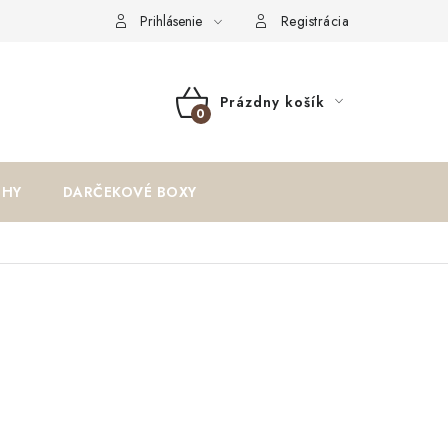
oriadok
Reklamačný formulár
Formulár na odstúpenie od zm
Prihlásenie
Registrácia
Prázdny košík
NÁKUPNÝ
KOŠÍK
IHY
DARČEKOVÉ BOXY