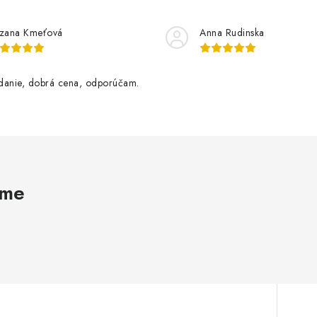
zana Kmeťová
Anna Rudinska
danie, dobrá cena, odporúčam.
ame