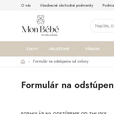
Prejsť
O nás
Všeobecné obchodné podmienky
Podmie
na
obsah
ZĽAVY
OBLEČENIE
VÝBAVA
Domov
Formulár na odstúpenie od zmluvy
Formulár na odstúpen
FORMULÁR NA ODSTÚPENIE OD ZMLUVY