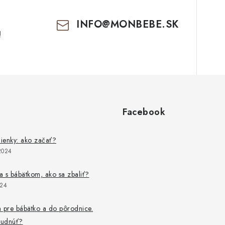
INFO
@
MONBEBE.SK
!
Facebook
lienky: ako začať?
2024
 s bábätkom, ako sa zbaliť?
024
 pre bábätko a do pôrodnice.
budnúť?