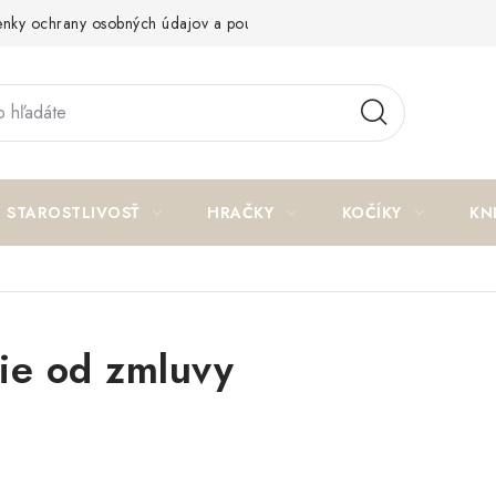
nky ochrany osobných údajov a poučenie o cookies
Reklamačný p
STAROSTLIVOSŤ
HRAČKY
KOČÍKY
KN
ie od zmluvy