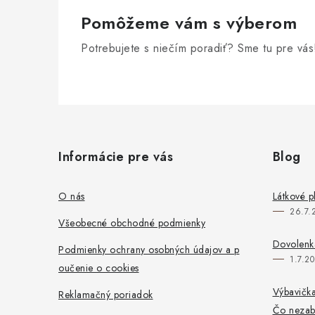
Pomôžeme vám s výberom
Potrebujete s niečím poradiť? Sme tu pre vás
Z
á
Informácie pre vás
Blog
p
ä
O nás
Látkové p
26.7.
t
Všeobecné obchodné podmienky
i
Dovolenka
Podmienky ochrany osobných údajov a p
1.7.2
oučenie o cookies
e
Výbavička
Reklamačný poriadok
Čo neza