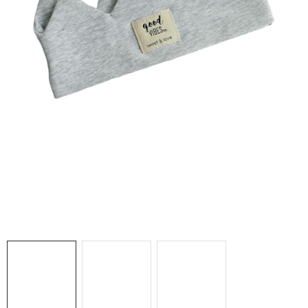
DARČEKOVÉ BOXY
O nás
Všeobecné obchodné podmienky
Podmienky ochrany osobných údajov a poučenie o cookies
Reklamačný poriadok
Reklamačný formulár
Formulár na odstúpenie od zmluvy
Moja objednávka
Blog
Kontakty