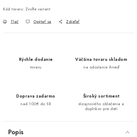
Kód tovaru:
Zvoľte variant
Tlač
Opýtať sa
Zdieľať
Rýchle dodanie
Väčšina tovaru skladom
tovaru
na odoslanie ihneď
Doprava zadarmo
Široký sortiment
nad 100€ do SR
dizajnového oblečenia a
doplnkov pre deti
Popis