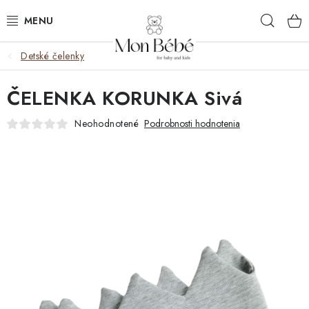
Prejsť
Hľad
na
obsah
Detské čelenky
ZĽAVY
ČELENKA KORUNKA Sivá
OBLEČENIE
Neohodnotené
Podrobnosti hodnotenia
VÝBAVA
STAROSTLIVOSŤ
HRAČKY
KOČÍKY
KNIHY