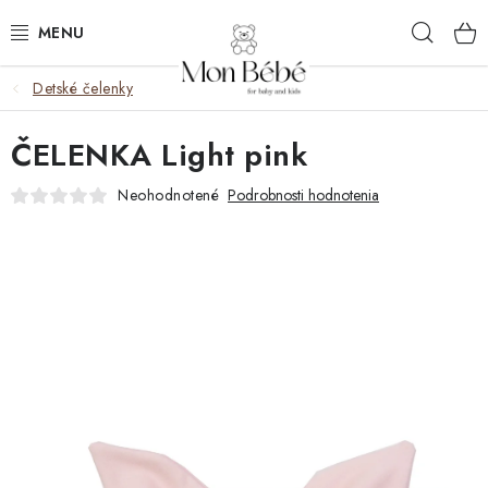
Prejsť
Hľad
na
obsah
Detské čelenky
ZĽAVY
ČELENKA Light pink
OBLEČENIE
Neohodnotené
Podrobnosti hodnotenia
VÝBAVA
STAROSTLIVOSŤ
HRAČKY
KOČÍKY
KNIHY