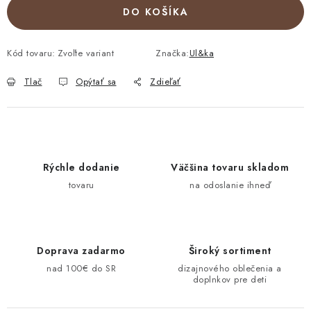
DO KOŠÍKA
Kód tovaru:
Zvoľte variant
Značka:
Ul&ka
Tlač
Opýtať sa
Zdieľať
Rýchle dodanie
Väčšina tovaru skladom
tovaru
na odoslanie ihneď
Doprava zadarmo
Široký sortiment
nad 100€ do SR
dizajnového oblečenia a
doplnkov pre deti