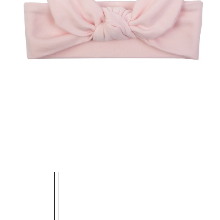
DARČEKOVÉ BOXY
O nás
Všeobecné obchodné podmienky
Podmienky ochrany osobných údajov a poučenie o cookies
Reklamačný poriadok
Reklamačný formulár
Formulár na odstúpenie od zmluvy
Moja objednávka
Blog
Kontakty