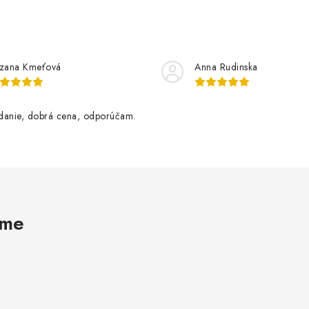
zana Kmeťová
Anna Rudinska
danie, dobrá cena, odporúčam.
ame