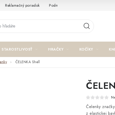
Reklamačný poriadok
Podmienky ochrany osobných údajov a p
STAROSTLIVOSŤ
HRAČKY
KOČÍKY
KN
lenky
ČELENKA Shell
ČELEN
N
Čelenky značky
z elastickej ba