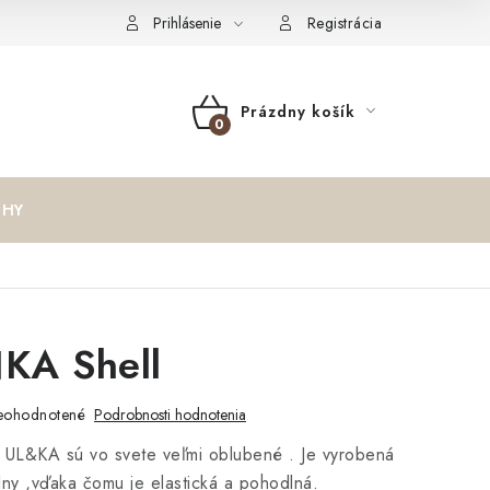
oučenie o cookies
Formulár na odstúpenie od zmluvy
Reklam
Prihlásenie
Registrácia
Prázdny košík
NÁKUPNÝ
KOŠÍK
IHY
KA Shell
eohodnotené
Podrobnosti hodnotenia
 UL&KA sú vo svete veľmi oblubené . Je vyrobená
vlny ,vďaka čomu je elastická a pohodlná.