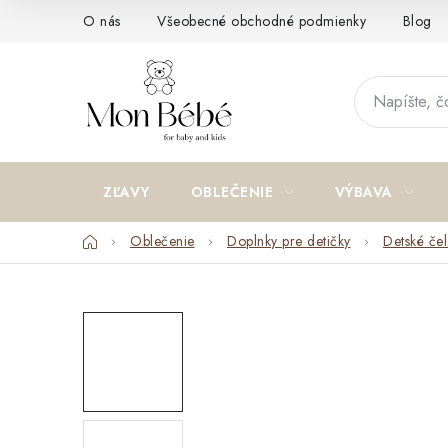
Prejsť
O nás
Všeobecné obchodné podmienky
Blog
na
obsah
ZĽAVY
OBLEČENIE
VÝBAVA
Domov
Oblečenie
Doplnky pre detičky
Detské če