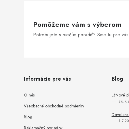
Pomôžeme vám s výberom
Potrebujete s niečím poradiť? Sme tu pre vás
Z
á
Informácie pre vás
Blog
p
ä
O nás
Látkové p
26.7.
t
Všeobecné obchodné podmienky
i
Dovolenka
Blog
1.7.2
e
Reklamačný poriadok