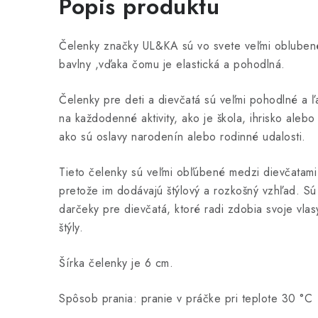
Popis produktu
Čelenky značky UL&KA sú vo svete veľmi oblubené 
bavlny ,vďaka čomu je elastická a pohodlná.
Čelenky pre deti a dievčatá sú veľmi pohodlné a 
na každodenné aktivity, ako je škola, ihrisko alebo 
ako sú oslavy narodenín alebo rodinné udalosti.
Tieto čelenky sú veľmi obľúbené medzi dievčatami
pretože im dodávajú štýlový a rozkošný vzhľad. Sú
darčeky pre dievčatá, ktoré radi zdobia svoje vlas
štýly.
Šírka čelenky je 6 cm.
Spôsob prania: pranie v práčke pri teplote 30 °C