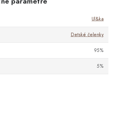
né parametre
Ul&ka
Detské čelenky
95%
5%