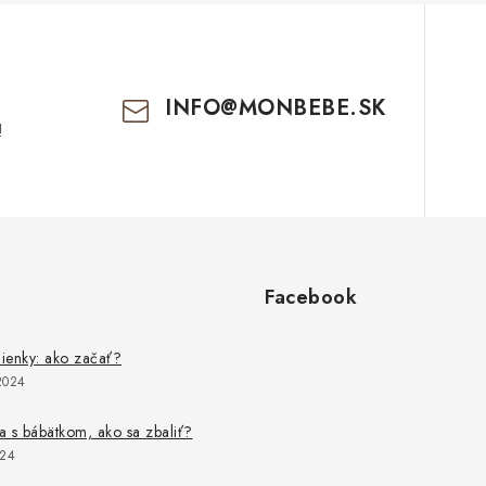
INFO
@
MONBEBE.SK
!
Facebook
lienky: ako začať?
2024
 s bábätkom, ako sa zbaliť?
024