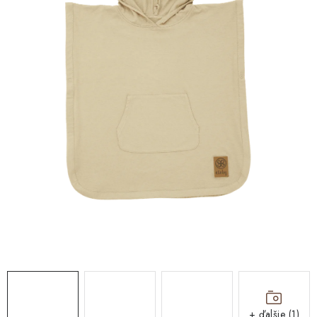
DARČEKOVÉ BOXY
O nás
Všeobecné obchodné podmienky
Podmienky ochrany osobných údajov a poučenie o cookies
Reklamačný poriadok
Reklamačný formulár
Formulár na odstúpenie od zmluvy
Moja objednávka
Blog
Kontakty
+ ďalšie (1)