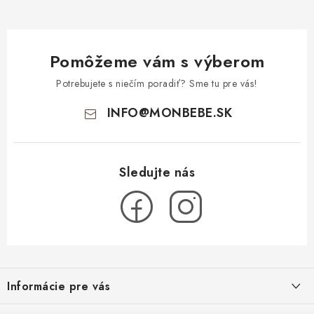
Pomôžeme vám s výberom
Potrebujete s niečím poradiť? Sme tu pre vás!
INFO
@
MONBEBE.SK
Z
á
Informácie pre vás
p
ä
O nás