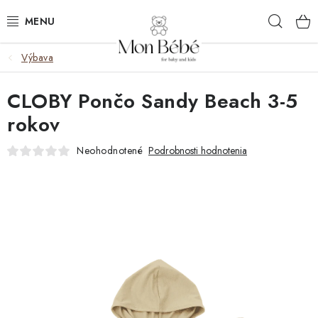
Prejsť
Hľad
na
obsah
Výbava
ZĽAVY
CLOBY Pončo Sandy Beach 3-5
OBLEČENIE
rokov
VÝBAVA
Neohodnotené
Podrobnosti hodnotenia
STAROSTLIVOSŤ
HRAČKY
KOČÍKY
KNIHY