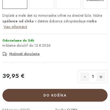
Dojčatá a malé deti sú mimoriadne citlivé na slnečné lúče. Vážne
spálenie od slnka
v detstve dokonca zdvojnásobuje
riziko
Viac informácií
Odosielame do 24h
12.8.2026
Možnosti doručenia
39,95 €
Jednotková cena:
DO KOŠÍKA
Kód tovaru:
91347
Značka:
CLOBY