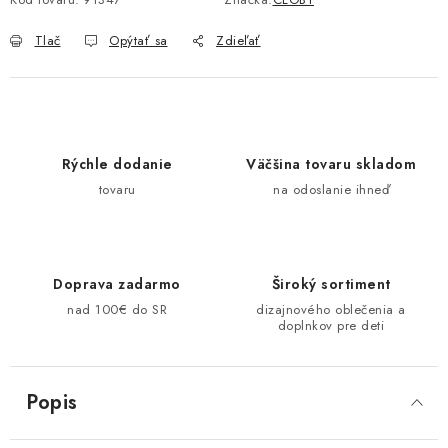
Tlač
Opýtať sa
Zdieľať
Rýchle dodanie
Väčšina tovaru skladom
tovaru
na odoslanie ihneď
Doprava zadarmo
Široký sortiment
nad 100€ do SR
dizajnového oblečenia a
doplnkov pre deti
Popis