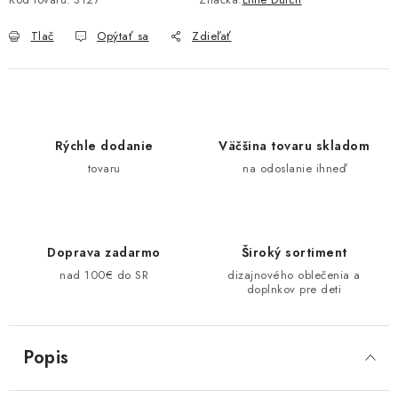
Tlač
Opýtať sa
Zdieľať
Rýchle dodanie
Väčšina tovaru skladom
tovaru
na odoslanie ihneď
Doprava zadarmo
Široký sortiment
nad 100€ do SR
dizajnového oblečenia a
doplnkov pre deti
Popis