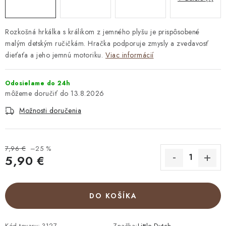
Rozkošná hrkálka s králikom z jemného plyšu je prispôsobené
malým detským ručičkám. Hračka podporuje zmysly a zvedavosť
dieťaťa a jeho jemnú motoriku.
Viac informácií
Odosielame do 24h
13.8.2026
Možnosti doručenia
7,96 €
–25 %
5,90 €
Jednotková cena:
DO KOŠÍKA
Kód tovaru:
3127
Značka:
Little Dutch