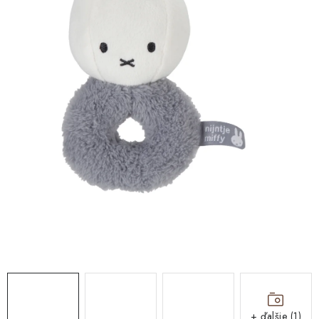
OUTLET
O nás
Všeobecné obchodné podmienky
Podmienky ochrany osobných údajov a poučenie o cookies
Reklamačný poriadok
Reklamačný formulár
Formulár na odstúpenie od zmluvy
Moja objednávka
Blog
Kontakty
+ ďalšie (1)