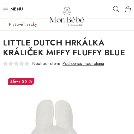
Prejsť
Hľad
na
obsah
Plyšové hračky
OBLEČENIE
LITTLE DUTCH HRKÁLKA
VÝBAVA
KRÁLIČEK MIFFY FLUFFY BLUE
STAROSTLIVOSŤ
Neohodnotené
Podrobnosti hodnotenia
HRAČKY
25 %
KOČÍKY
KNIHY
DARČEKOVÉ BOXY