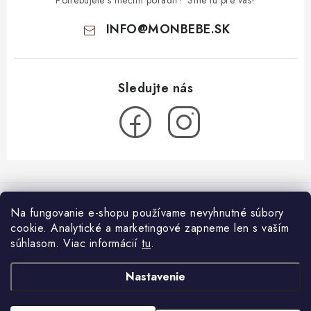
INFO
@
MONBEBE.SK
Z
á
Informácie pre vás
p
Na fungovanie e-shopu používame nevyhnutné súbory
ä
cookie. Analytické a marketingové zapneme len s vaším
O nás
Blog
t
súhlasom.
Viac informácií
tu
.
Všeobecné obchodné podmienky
i
Látkové plienky: ako začať?
Facebook
Nastavenie
26.7.2024
e
Blog
Reklamačný poriadok
Dovolenka s bábätkom, ako sa zbaliť?