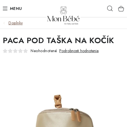
Prejsť
Hľad
na
obsah
Doplnky
ZĽAVY
PACA POD TAŠKA NA KOČÍK
OBLEČENIE
Neohodnotené
Podrobnosti hodnotenia
VÝBAVA
STAROSTLIVOSŤ
HRAČKY
KOČÍKY
KNIHY