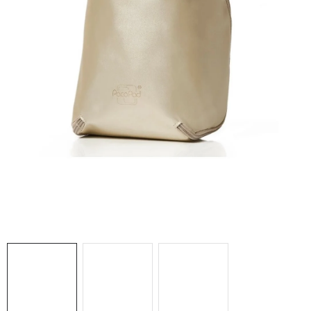
DARČEKOVÉ BOXY
O nás
Všeobecné obchodné podmienky
Blog
Reklamačný poriadok
Podmienky ochrany osobných údajov a poučenie o cookies
Formulár na odstúpenie od zmluvy
Reklamačný formulár
Moja objednávka