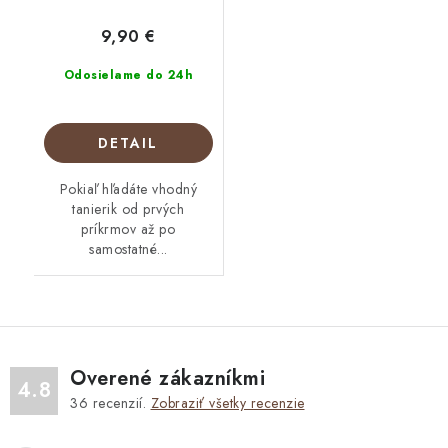
9,90 €
Odosielame do 24h
DETAIL
Pokiaľ hľadáte vhodný
tanierik od prvých
príkrmov až po
samostatné...
Overené zákazníkmi
4.8
36
recenzií.
Zobraziť všetky recenzie