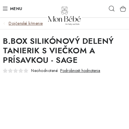
Prejsť
Hľad
na
obsah
Dojčenské kŕmenie
ZĽAVY
B.BOX SILIKÓNOVÝ DELENÝ
OBLEČENIE
TANIERIK S VIEČKOM A
VÝBAVA
PRÍSAVKOU - SAGE
STAROSTLIVOSŤ
Neohodnotené
Podrobnosti hodnotenia
HRAČKY
KOČÍKY
KNIHY