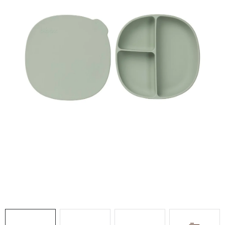
DARČEKOVÉ BOXY
O nás
Všeobecné obchodné podmienky
Podmienky ochrany osobných údajov a poučenie o cookies
Reklamačný poriadok
Reklamačný formulár
Formulár na odstúpenie od zmluvy
Moja objednávka
Blog
Kontakty