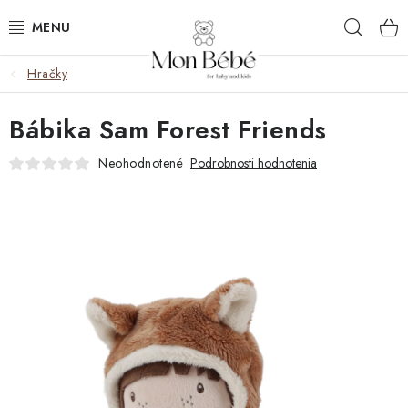
Prejsť
Hľad
na
obsah
Hračky
ZĽAVY
Bábika Sam Forest Friends
OBLEČENIE
Neohodnotené
Podrobnosti hodnotenia
VÝBAVA
STAROSTLIVOSŤ
HRAČKY
KOČÍKY
KNIHY