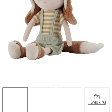
DARČEKOVÉ BOXY
O nás
Všeobecné obchodné podmienky
Blog
Reklamačný poriadok
Podmienky ochrany osobných údajov a poučenie o cookies
Formulár na odstúpenie od zmluvy
Reklamačný formulár
Moja objednávka
+ ďalšie (8)