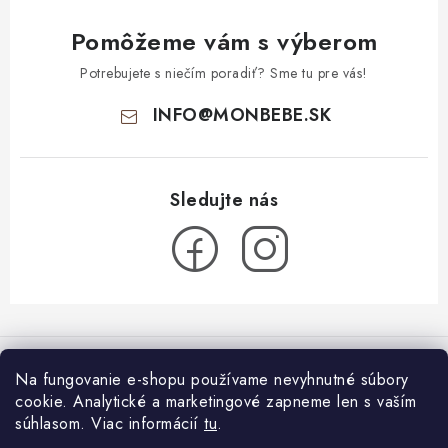
Pomôžeme vám s výberom
Potrebujete s niečím poradiť? Sme tu pre vás!
INFO
@
MONBEBE.SK
Z
á
Informácie pre vás
p
Na fungovanie e-shopu používame nevyhnutné súbory
ä
cookie. Analytické a marketingové zapneme len s vaším
O nás
Blog
t
súhlasom.
Viac informácií
tu
.
Všeobecné obchodné podmienky