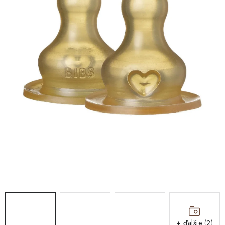
DARČEKOVÉ BOXY
O nás
Všeobecné obchodné podmienky
Podmienky ochrany osobných údajov a poučenie o cookies
Reklamačný poriadok
Reklamačný formulár
Formulár na odstúpenie od zmluvy
Moja objednávka
Blog
Kontakty
+ ďalšie (2)