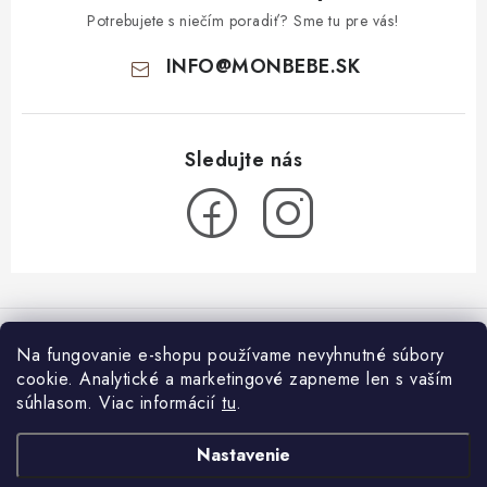
Potrebujete s niečím poradiť? Sme tu pre vás!
INFO
@
MONBEBE.SK
Z
á
Informácie pre vás
p
Na fungovanie e-shopu používame nevyhnutné súbory
ä
cookie. Analytické a marketingové zapneme len s vaším
O nás
Blog
t
súhlasom.
Viac informácií
tu
.
Všeobecné obchodné podmienky
i
Látkové plienky: ako začať?
Facebook
Nastavenie
26.7.2024
e
Podmienky ochrany osobných údajov a poučenie o cookies