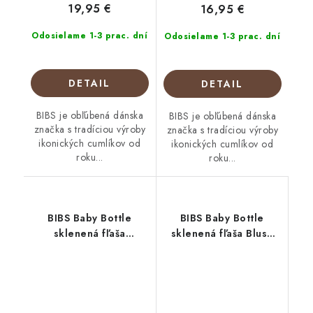
19,95 €
16,95 €
Odosielame 1-3 prac. dní
Odosielame 1-3 prac. dní
DETAIL
DETAIL
BIBS je obľúbená dánska
BIBS je obľúbená dánska
značka s tradíciou výroby
značka s tradíciou výroby
ikonických cumlíkov od
ikonických cumlíkov od
roku...
roku...
BIBS Baby Bottle
BIBS Baby Bottle
sklenená fľaša
sklenená fľaša Blush
Ivory110ml
225ml