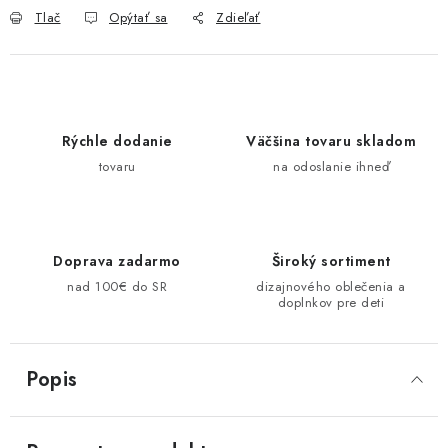
Tlač
Opýtať sa
Zdieľať
Rýchle dodanie
Väčšina tovaru skladom
tovaru
na odoslanie ihneď
Doprava zadarmo
Široký sortiment
nad 100€ do SR
dizajnového oblečenia a
doplnkov pre deti
Popis