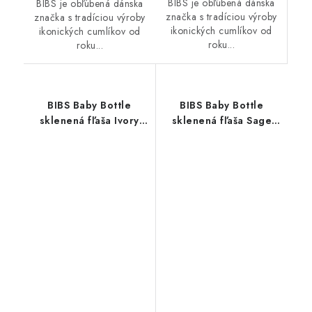
BIBS je obľúbená dánska
BIBS je obľúbená dánska
značka s tradíciou výroby
značka s tradíciou výroby
ikonických cumlíkov od
ikonických cumlíkov od
roku...
roku...
BIBS Baby Bottle
BIBS Baby Bottle
sklenená fľaša Ivory
sklenená fľaša Sage
225ml
110ml