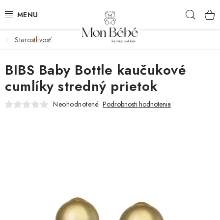
Prejsť
Hľad
na
obsah
Starostlivosť
ZĽAVY
BIBS Baby Bottle kaučukové
OBLEČENIE
cumlíky stredný prietok
VÝBAVA
Neohodnotené
Podrobnosti hodnotenia
STAROSTLIVOSŤ
HRAČKY
KOČÍKY
KNIHY