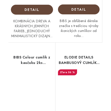
DETAIL
DETAIL
BIBS je obľúbená dánska
KOMBINÁCIA DREVA A
značka s tradíciou výroby
KRÁSNYCH JEMNÝCH
ikonických cumlíkov od
FARIEB, JEDNODUCHÝ
roku...
MINIMALISTICKÝ DIZAJN...
BIBS Colour cumlík z
ELODIE DETAILS
kaučuku 2ks
BAMBUSOVÝ CUMLÍK -
Sage+Ivory
BAMBOO PACIFIER -
56 %
Juniper Blue