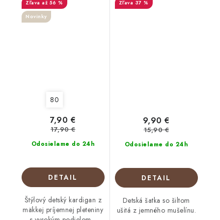
až 56 %
37 %
Novinky
80
7,90 €
9,90 €
17,90 €
15,90 €
Odosielame do 24h
Odosielame do 24h
DETAIL
DETAIL
Štýlový detský kardigan z
Detská šatka so šiltom
mäkkej príjemnej pleteniny
ušitá z jemného mušelínu.
s vysokým podielom...