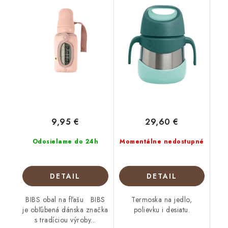
9,95 €
29,60 €
Odosielame do 24h
Momentálne nedostupné
DETAIL
DETAIL
BIBS obal na fľašu BIBS
Termoska na jedlo,
je obľúbená dánska značka
polievku i desiatu.
s tradíciou výroby...