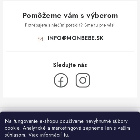
Pomôžeme vám s výberom
Potrebujete s niečím poradiť? Sme tu pre vás!
INFO
@
MONBEBE.SK
Z
á
Informácie pre vás
p
Na fungovanie e-shopu používame nevyhnutné súbory
ä
cookie. Analytické a marketingové zapneme len s vaším
O nás
Blog
t
súhlasom.
Viac informácií
tu
.
Všeobecné obchodné podmienky