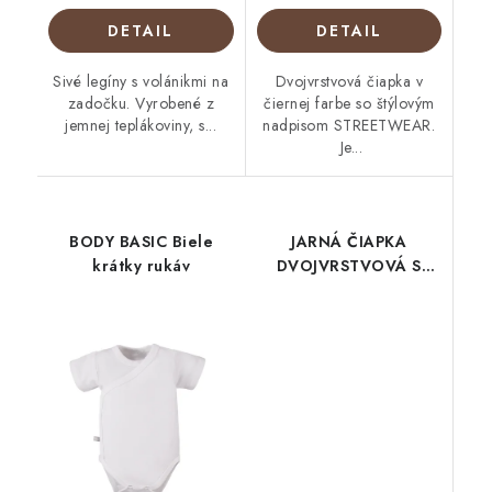
DETAIL
DETAIL
Sivé legíny s volánikmi na
Dvojvrstvová čiapka v
zadočku. Vyrobené z
čiernej farbe so štýlovým
jemnej teplákoviny, s...
nadpisom STREETWEAR.
Je...
BODY BASIC Biele
JARNÁ ČIAPKA
krátky rukáv
DVOJVRSTVOVÁ S
MAŠLIČKOU Sivá