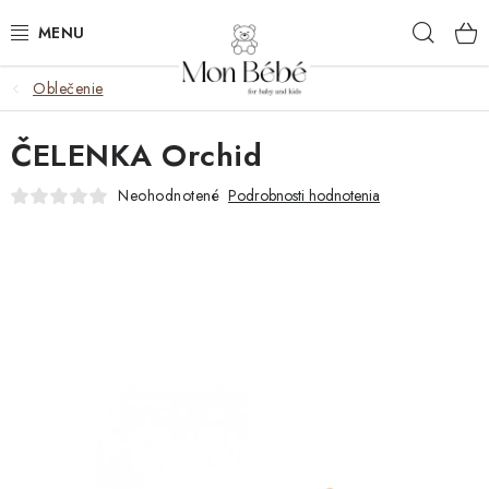
Prejsť
Hľad
na
obsah
Oblečenie
ZĽAVY
ČELENKA Orchid
OBLEČENIE
Neohodnotené
Podrobnosti hodnotenia
VÝBAVA
STAROSTLIVOSŤ
HRAČKY
KOČÍKY
KNIHY