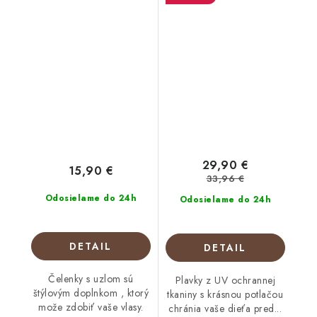
29,90 €
15,90 €
33,96 €
Odosielame do 24h
Odosielame do 24h
DETAIL
DETAIL
Čelenky s uzlom sú
Plavky z UV ochrannej
štýlovým doplnkom , ktorý
tkaniny s krásnou potlačou
može zdobiť vaše vlasy.
chránia vaše dieťa pred...