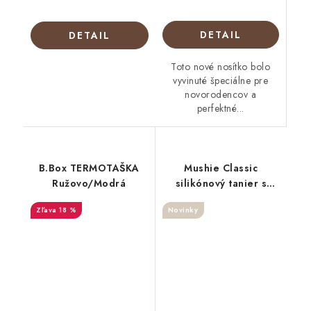
DETAIL
DETAIL
Toto nové nosítko bolo
vyvinuté špeciálne pre
novorodencov a
perfektné...
B.Box TERMOTAŠKA
Mushie Classic
Ružovo/Modrá
silikónový tanier s
prísavkou Cloudy/
18 %
Novinky
Maude