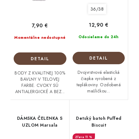
36/38
12,90 €
7,90 €
Odosielame do 24h
Momentálne nedostupné
DETAIL
DETAIL
Dvojvrstvová elastická
BODY Z KVALITNEJ 100%
čiapka vyrobená z
BAVLNY V TELOVEJ
teplákoviny. Ozdobená
FARBE. CVOKY SÚ
mašličkou...
ANTIALERGICKÉ A BEZ...
DÁMSKA ČELENKA S
Detský batoh Puffed
UZLOM Marsala
Biscuit
11 %