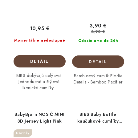
3,90 €
10,95 €
8,90 €
Momentálne nedostupné
Odosielame do 24h
DETAIL
DETAIL
BIBS dobývajú celý svet.
Bambusový cumlík Elodie
Jednoduché a štýlové.
Details - Bamboo Pacifier
Ikonické cumlíky...
BabyBjörn NOSIČ MINI
BIBS Baby Bottle
3D Jersey Light Pink
kaučukové cumlíky
pomaly prietok
Novinky