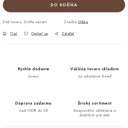
DO KOŠÍKA
Kód tovaru:
Zvoľte variant
Značka:
Ul&ka
Tlač
Opýtať sa
Zdieľať
Rýchle dodanie
Väčšina tovaru skladom
tovaru
na odoslanie ihneď
Doprava zadarmo
Široký sortiment
nad 100€ do SR
dizajnového oblečenia a
doplnkov pre deti