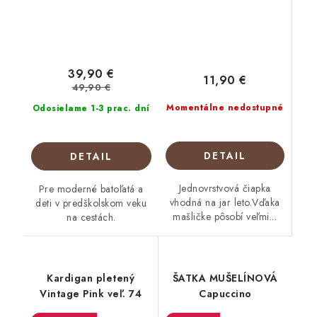
39,90 €
11,90 €
49,90 €
Momentálne nedostupné
Odosielame 1-3 prac. dní
DETAIL
DETAIL
Jednovrstvová čiapka
Pre moderné batoľatá a
vhodná na jar leto.Vďaka
deti v predškolskom veku
mašličke pôsobí veľmi...
na cestách.
Kardigan pletený
ŠATKA MUŠELÍNOVÁ
Vintage Pink veľ. 74
Capuccino