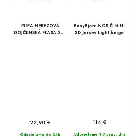
PURA NEREZOVÁ
BabyBjörn NOSIČ MINI
DOJČENSKÁ FĽAŠA 325
3D Jersey Light beige
ml Ružová
114 €
22,90 €
Odosielame 1-3 prac. dní
Odosielame do 24h