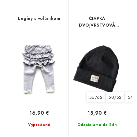
Legíny s volánikom
ČIAPKA
DVOJVRSTVOVÁ
STREETWEAR Black
56/62
50/52
54/
16,90 €
15,90 €
Vypredané
Odosielame do 24h