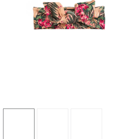
DARČEKOVÉ BOXY
O nás
Všeobecné obchodné podmienky
Podmienky ochrany osobných údajov a poučenie o cookies
Reklamačný poriadok
Reklamačný formulár
Formulár na odstúpenie od zmluvy
Moja objednávka
Blog
Kontakty