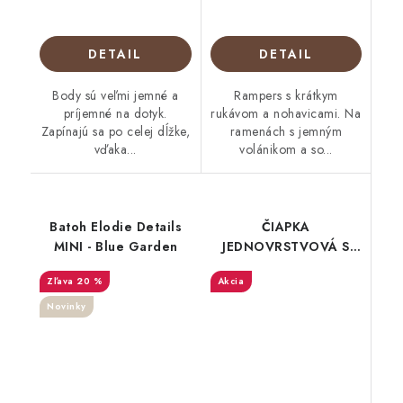
DETAIL
DETAIL
Body sú veľmi jemné a
Rampers s krátkym
príjemné na dotyk.
rukávom a nohavicami. Na
Zapínajú sa po celej dĺžke,
ramenách s jemným
vďaka...
volánikom a so...
Batoh Elodie Details
ČIAPKA
MINI - Blue Garden
JEDNOVRSTVOVÁ S
MAŠLIČKOU Sivá
20 %
Akcia
Novinky