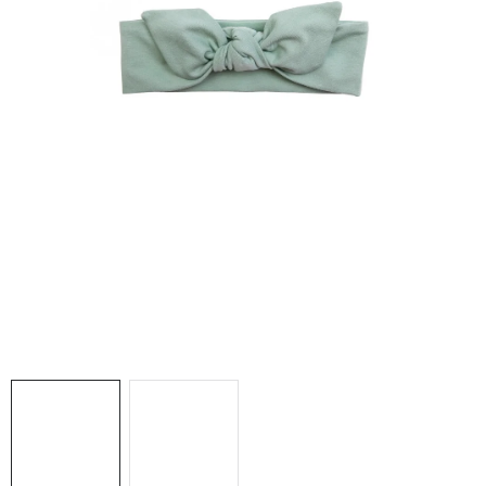
DARČEKOVÉ BOXY
O nás
Všeobecné obchodné podmienky
Podmienky ochrany osobných údajov a poučenie o cookies
Reklamačný poriadok
Reklamačný formulár
Formulár na odstúpenie od zmluvy
Moja objednávka
Blog
Kontakty