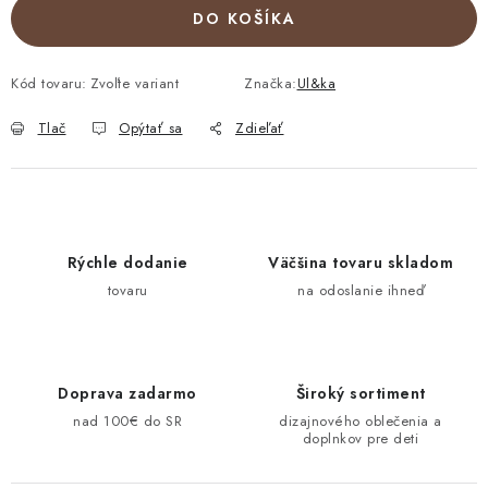
DO KOŠÍKA
Kód tovaru:
Zvoľte variant
Značka:
Ul&ka
Tlač
Opýtať sa
Zdieľať
Rýchle dodanie
Väčšina tovaru skladom
tovaru
na odoslanie ihneď
Doprava zadarmo
Široký sortiment
nad 100€ do SR
dizajnového oblečenia a
doplnkov pre deti