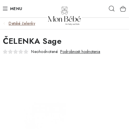
Prejsť
Hľad
na
obsah
Detské čelenky
ZĽAVY
ČELENKA Sage
OBLEČENIE
Neohodnotené
Podrobnosti hodnotenia
VÝBAVA
STAROSTLIVOSŤ
HRAČKY
KOČÍKY
KNIHY