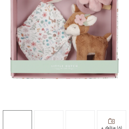
DARČEKOVÉ BOXY
O nás
Všeobecné obchodné podmienky
Podmienky ochrany osobných údajov a poučenie o cookies
Reklamačný poriadok
Reklamačný formulár
Formulár na odstúpenie od zmluvy
Moja objednávka
Blog
Kontakty
+ ďalšie (6)