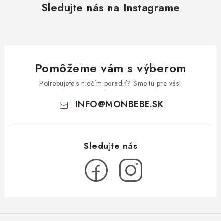
Sledujte nás na Instagrame
Pomôžeme vám s výberom
Potrebujete s niečím poradiť? Sme tu pre vás!
INFO
@
MONBEBE.SK
Z
á