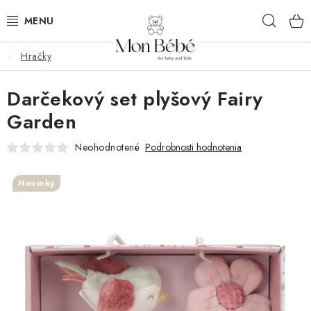
Prejsť
Hľad
na
obsah
Hračky
ZĽAVY
Darčekový set plyšový Fairy
OBLEČENIE
Garden
VÝBAVA
Neohodnotené
Podrobnosti hodnotenia
STAROSTLIVOSŤ
Novinky
HRAČKY
KOČÍKY
KNIHY