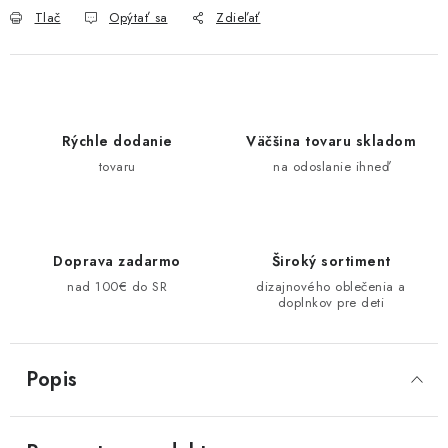
Tlač
Opýtať sa
Zdieľať
Rýchle dodanie
Väčšina tovaru skladom
tovaru
na odoslanie ihneď
Doprava zadarmo
Široký sortiment
nad 100€ do SR
dizajnového oblečenia a
doplnkov pre deti
Popis