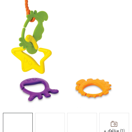
DARČEKOVÉ BOXY
O nás
Všeobecné obchodné podmienky
Blog
Reklamačný poriadok
Podmienky ochrany osobných údajov a poučenie o cookies
Formulár na odstúpenie od zmluvy
Reklamačný formulár
Moja objednávka
+ ďalšie (1)