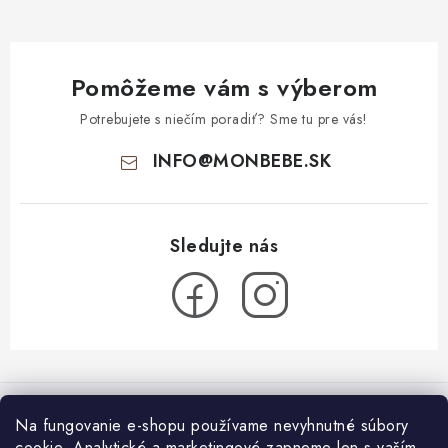
Pomôžeme vám s výberom
Potrebujete s niečím poradiť? Sme tu pre vás!
INFO
@
MONBEBE.SK
Z
á
Informácie pre vás
p
Na fungovanie e-shopu používame nevyhnutné súbory
ä
cookie. Analytické a marketingové zapneme len s vaším
O nás