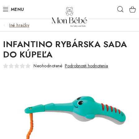
Prejsť
Hľad
na
obsah
Iné hračky
ZĽAVY
INFANTINO RYBÁRSKA SADA
OBLEČENIE
DO KÚPEĽA
VÝBAVA
Neohodnotené
Podrobnosti hodnotenia
STAROSTLIVOSŤ
HRAČKY
KOČÍKY
KNIHY