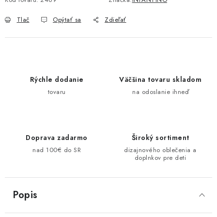
Tlač
Opýtať sa
Zdieľať
Rýchle dodanie
Väčšina tovaru skladom
tovaru
na odoslanie ihneď
Doprava zadarmo
Široký sortiment
nad 100€ do SR
dizajnového oblečenia a
doplnkov pre deti
Popis