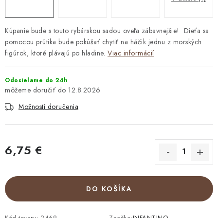
Kúpanie bude s touto rybárskou sadou oveľa zábavnejšie! Dieťa sa
pomocou prútika bude pokúšať chytiť na háčik jednu z morských
figúrok, ktoré plávajú po hladine.
Viac informácií
Odosielame do 24h
12.8.2026
Možnosti doručenia
6,75 €
Jednotková cena:
DO KOŠÍKA
Kód tovaru:
2469
Značka:
INFANTINO