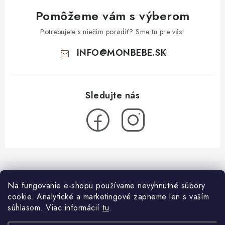
Pomôžeme vám s výberom
Potrebujete s niečím poradiť? Sme tu pre vás!
INFO
@
MONBEBE.SK
Z
á
Informácie pre vás
p
Na fungovanie e-shopu používame nevyhnutné súbory
ä
cookie. Analytické a marketingové zapneme len s vaším
O nás
Blog
t
súhlasom.
Viac informácií
tu
.
Všeobecné obchodné podmienky
i
Látkové plienky: ako začať?