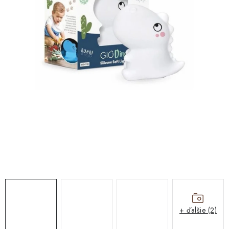
DARČEKOVÉ BOXY
O nás
Všeobecné obchodné podmienky
Blog
Reklamačný poriadok
Podmienky ochrany osobných údajov a poučenie o cookies
Formulár na odstúpenie od zmluvy
Reklamačný formulár
Moja objednávka
+ ďalšie (2)