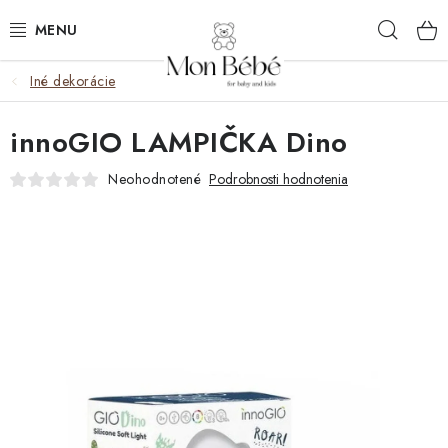
Prejsť
Hľad
na
obsah
Iné dekorácie
ZĽAVY
innoGIO LAMPIČKA Dino
OBLEČENIE
Neohodnotené
Podrobnosti hodnotenia
VÝBAVA
STAROSTLIVOSŤ
HRAČKY
KOČÍKY
KNIHY