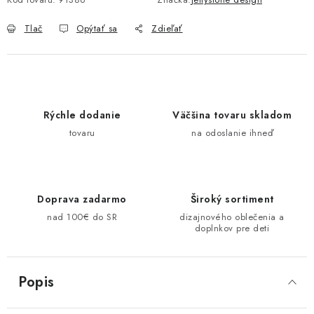
Tlač
Opýtať sa
Zdieľať
Rýchle dodanie
Väčšina tovaru skladom
tovaru
na odoslanie ihneď
Doprava zadarmo
Široký sortiment
nad 100€ do SR
dizajnového oblečenia a
doplnkov pre deti
Popis