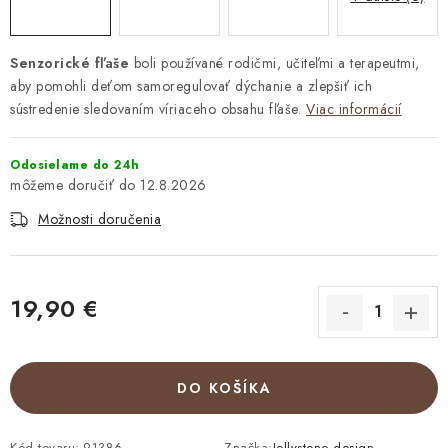
Senzorické fľaše
boli používané rodičmi, učiteľmi a terapeutmi,
aby pomohli deťom samoregulovať dýchanie a zlepšiť ich
sústredenie sledovaním víriaceho obsahu fľaše.
Viac informácií
Odosielame do 24h
12.8.2026
Možnosti doručenia
19,90 €
Jednotková cena:
DO KOŠÍKA
Kód tovaru:
91386
Značka:
Jellystone design