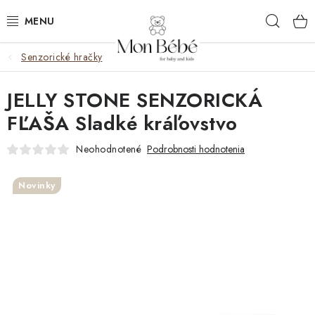
Prejsť
Hľad
na
obsah
Senzorické hračky
ZĽAVY
JELLY STONE SENZORICKÁ
OBLEČENIE
FĽAŠA Sladké kráľovstvo
VÝBAVA
Neohodnotené
Podrobnosti hodnotenia
STAROSTLIVOSŤ
Novinky
HRAČKY
KOČÍKY
KNIHY