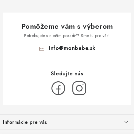
Pomôžeme vám s výberom
Potrebujete s niečím poradiť? Sme tu pre vás!
info
@
monbebe.sk
Z
á
Informácie pre vás
p
ä
O nás