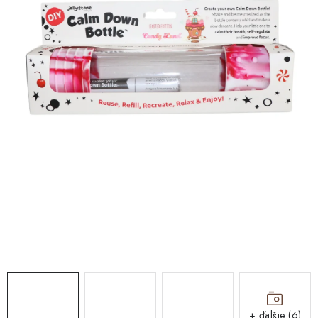
DARČEKOVÉ BOXY
O nás
Všeobecné obchodné podmienky
Podmienky ochrany osobných údajov a poučenie o cookies
Reklamačný poriadok
Reklamačný formulár
Formulár na odstúpenie od zmluvy
Moja objednávka
Blog
Kontakty
+ ďalšie (6)