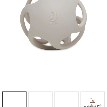
DARČEKOVÉ BOXY
DARČEKOVÉ BOXY
O nás
Všeobecné obchodné podmienky
Blog
Reklamačný poriadok
Podmienky ochrany osobných údajov a poučenie o cookies
Formulár na odstúpenie od zmluvy
Reklamačný formulár
Moja objednávka
+ ďalšie (2)