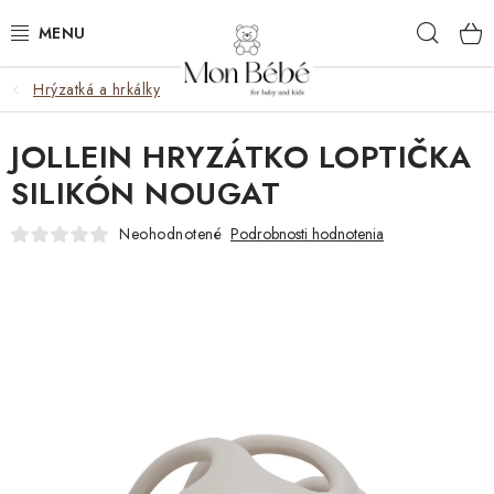
Prejsť
Hľad
na
obsah
Hrýzatká a hrkálky
ZĽAVY
JOLLEIN HRYZÁTKO LOPTIČKA
OBLEČENIE
SILIKÓN NOUGAT
VÝBAVA
Neohodnotené
Podrobnosti hodnotenia
STAROSTLIVOSŤ
HRAČKY
KOČÍKY
KNIHY