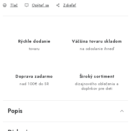
Tlač
Opýtať sa
Zdieľať
Rýchle dodanie
Väčšina tovaru skladom
tovaru
na odoslanie ihneď
Doprava zadarmo
Široký sortiment
nad 100€ do SR
dizajnového oblečenia a
doplnkov pre deti
Popis