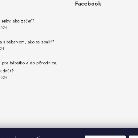
Facebook
lienky: ako začať?
2024
 s bábätkom, ako sa zbaliť?
024
 pre bábätko a do pôrodnice.
budnúť?
2024