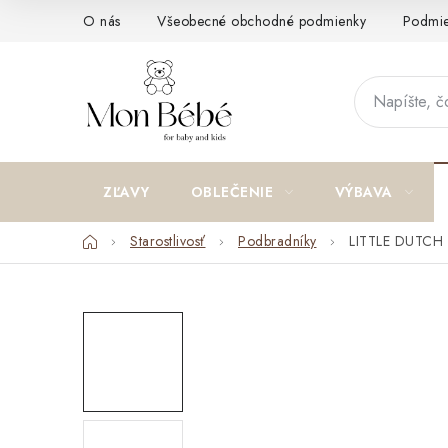
Prejsť
O nás
Všeobecné obchodné podmienky
Podmie
na
obsah
ZĽAVY
OBLEČENIE
VÝBAVA
Domov
Starostlivosť
Podbradníky
LITTLE DUTCH