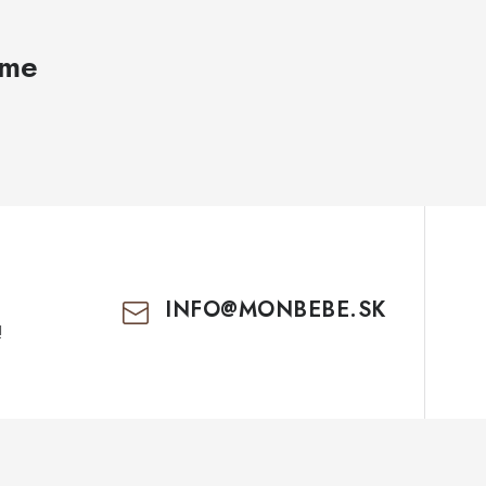
ame
INFO
@
MONBEBE.SK
!