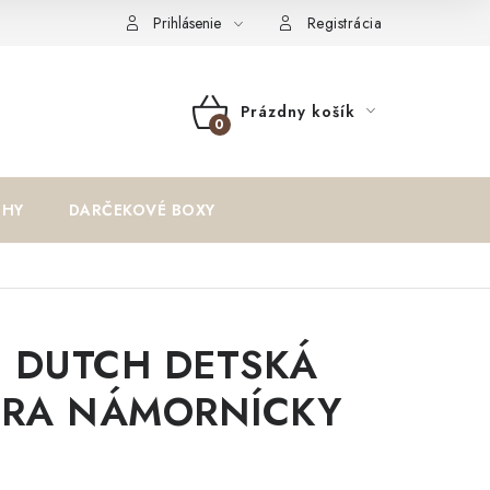
oriadok
Reklamačný formulár
Formulár na odstúpenie od zm
Prihlásenie
Registrácia
Prázdny košík
NÁKUPNÝ
KOŠÍK
IHY
DARČEKOVÉ BOXY
E DUTCH DETSKÁ
ERA NÁMORNÍCKY