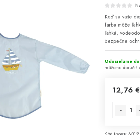
N
Keď sa vaše die
farba môže ľah
ľahká, vodeodol
bezpečne ochrá
Odosielame do
12,76 
Jednotková 
Kód tovaru:
3019