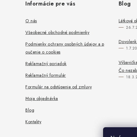
Informácie pre vás
Blog
p
ä
O nás
Látkové p
26.7.
t
Všeobecné obchodné podmienky
i
Dovolenka
Podmienky ochrany osobných údajov a p
1.7.2
oučenie o cookies
e
Výbavička
Reklamačný poriadok
Čo neza
Reklamačný formulár
18.3.
Formulár na odstúpenie od zmluvy
Moja objednávka
Blog
Kontakty