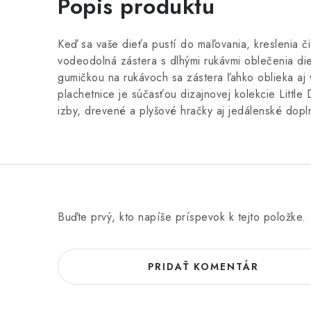
Popis produktu
Keď sa vaše dieťa pustí do maľovania, kreslenia č
vodeodolná zástera s dlhými rukávmi oblečenia d
gumičkou na rukávoch sa zástera ľahko oblieka aj v
plachetnice je súčasťou dizajnovej kolekcie Little
izby, drevené a plyšové hračky aj jedálenské dopl
Buďte prvý, kto napíše príspevok k tejto položke.
PRIDAŤ KOMENTÁR