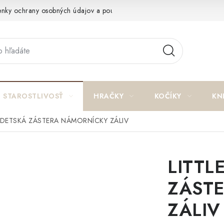
nky ochrany osobných údajov a poučenie o cookies
Reklamačný p
STAROSTLIVOSŤ
HRAČKY
KOČÍKY
KN
 DETSKÁ ZÁSTERA NÁMORNÍCKY ZÁLIV
LITTL
ZÁST
ZÁLIV