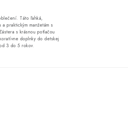
oblečení. Táto ľahká,
u a praktickým manžetám s
.Zástera s krásnou potlačou
ekoratívne doplnky do detskej
 od 3 do 5 rokov.