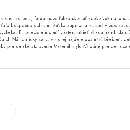
i iného tvorenia, farba môže ľahko skončiť kdekoľvek na jeho 
ieťaťa bezpečne ochráni. Vďaka zapínaniu na suchý zips vzad
yzlieka. Pri znečistení stačí zásteru utrieť vlhkou handričkou
 Dutch Námornícky záliv, v ktorej nájdete posteľnú bielizeň, d
nky pre detské stolovanie.Materiál: nylonVhodné pre deti cca