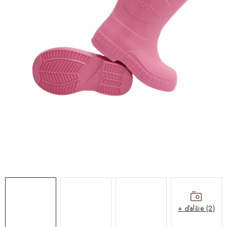
OUTLET
O nás
Všeobecné obchodné podmienky
Podmienky ochrany osobných údajov a poučenie o cookies
Reklamačný poriadok
Reklamačný formulár
Formulár na odstúpenie od zmluvy
Moja objednávka
Blog
Kontakty
+ ďalšie (2)