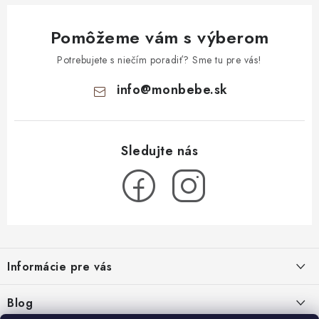
Pomôžeme vám s výberom
Potrebujete s niečím poradiť? Sme tu pre vás!
info
@
monbebe.sk
Z
á
Informácie pre vás
p
ä
O nás
Blog
t