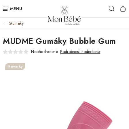
Prejsť
Hľad
na
obsah
Gumáky
OBLEČENIE
MUDME Gumáky Bubble Gum
VÝBAVA
Neohodnotené
Podrobnosti hodnotenia
STAROSTLIVOSŤ
Novinky
HRAČKY
KOČÍKY
KNIHY
DARČEKOVÉ BOXY