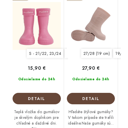
S - 21/22, 23/24
XS - 19/20
27/28 (19 cm)
L - 29/30, 31/32
19/20 
15,90 €
27,90 €
Odosielame do 24h
Odosielame do 24h
DETAIL
DETAIL
Teplá vložka do gumákov
Hľadáte štýlové gumáky?
je skvelým doplnkom pre
V takom prípade ste trafili
chladné a daždivé dni.
ideálne.Naše gumáky sú...