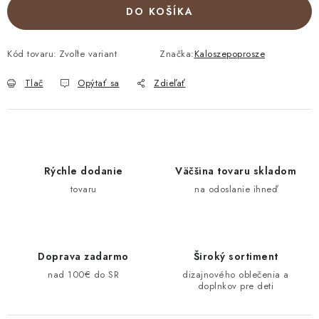
DO KOŠÍKA
Kód tovaru:
Zvoľte variant
Značka:
Kaloszepoprosze
Tlač
Opýtať sa
Zdieľať
Rýchle dodanie
Väčšina tovaru skladom
tovaru
na odoslanie ihneď
Doprava zadarmo
Široký sortiment
nad 100€ do SR
dizajnového oblečenia a
doplnkov pre deti