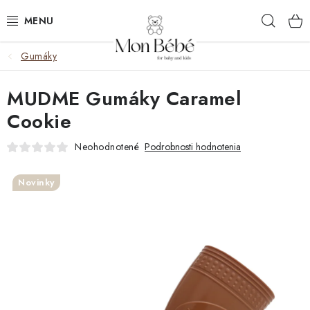
Prejsť
Hľad
na
obsah
Gumáky
ZĽAVY
MUDME Gumáky Caramel
OBLEČENIE
Cookie
VÝBAVA
Neohodnotené
Podrobnosti hodnotenia
STAROSTLIVOSŤ
Novinky
HRAČKY
KOČÍKY
KNIHY