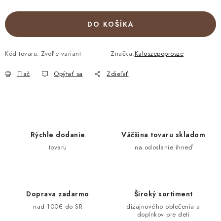
DO KOŠÍKA
Kód tovaru:
Zvoľte variant
Značka:
Kaloszepoprosze
Tlač
Opýtať sa
Zdieľať
Rýchle dodanie
Väčšina tovaru skladom
tovaru
na odoslanie ihneď
Doprava zadarmo
Široký sortiment
nad 100€ do SR
dizajnového oblečenia a
doplnkov pre deti