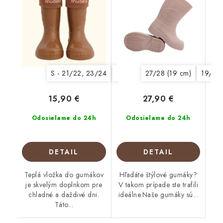
S - 21/22, 23/24
XS - 19/20
27/28 (19 cm)
L - 29/30, 31/32
19/20 
15,90 €
27,90 €
Odosielame do 24h
Odosielame do 24h
DETAIL
DETAIL
Teplá vložka do gumákov
Hľadáte štýlové gumáky?
je skvelým doplnkom pre
V takom prípade ste trafili
chladné a daždivé dni.
ideálne.Naše gumáky sú...
Táto...