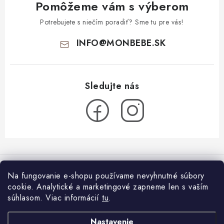
Pomôžeme vám s výberom
Potrebujete s niečím poradiť? Sme tu pre vás!
INFO
@
MONBEBE.SK
Z
á
Informácie pre vás
p
Na fungovanie e-shopu používame nevyhnutné súbory
ä
cookie. Analytické a marketingové zapneme len s vaším
O nás
Blog
t
súhlasom.
Viac informácií
tu
.
Všeobecné obchodné podmienky
i
Látkové plienky: ako začať?
Facebook
Nastavenie
26.7.2024