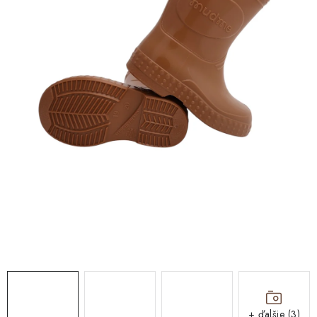
DARČEKOVÉ BOXY
O nás
Všeobecné obchodné podmienky
Blog
Reklamačný poriadok
Podmienky ochrany osobných údajov a poučenie o cookies
Formulár na odstúpenie od zmluvy
Reklamačný formulár
Moja objednávka
+ ďalšie (3)