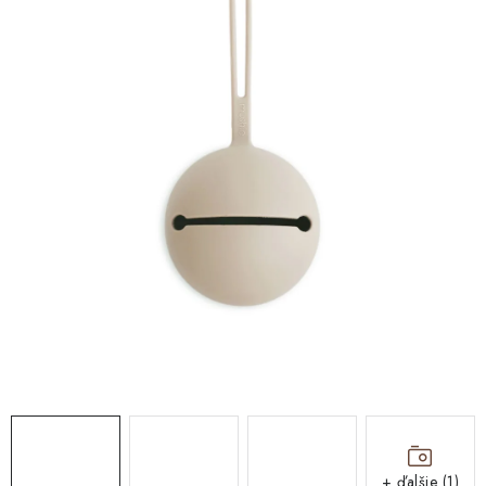
DARČEKOVÉ BOXY
O nás
Všeobecné obchodné podmienky
Blog
Reklamačný poriadok
Podmienky ochrany osobných údajov a poučenie o cookies
Formulár na odstúpenie od zmluvy
Reklamačný formulár
Moja objednávka
+ ďalšie (1)