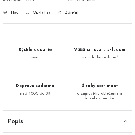
Tlač
Opýtať sa
Zdieľať
Rýchle dodanie
Väčšina tovaru skladom
tovaru
na odoslanie ihneď
Doprava zadarmo
Široký sortiment
nad 100€ do SR
dizajnového oblečenia a
doplnkov pre deti
Popis