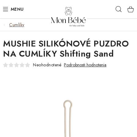
Prejsť
Hľad
na
obsah
Cumlíky
ZĽAVY
MUSHIE SILIKÓNOVÉ PUZDRO
OBLEČENIE
NA CUMLÍKY Shifting Sand
VÝBAVA
Neohodnotené
Podrobnosti hodnotenia
STAROSTLIVOSŤ
HRAČKY
KOČÍKY
KNIHY