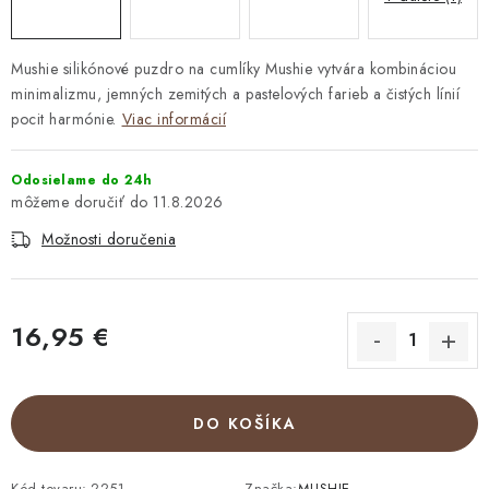
Mushie silikónové puzdro na cumlíky Mushie vytvára kombináciou
minimalizmu, jemných zemitých a pastelových farieb a čistých línií
pocit harmónie.
Viac informácií
Odosielame do 24h
11.8.2026
Možnosti doručenia
16,95 €
Jednotková cena:
DO KOŠÍKA
Kód tovaru:
2251
Značka:
MUSHIE