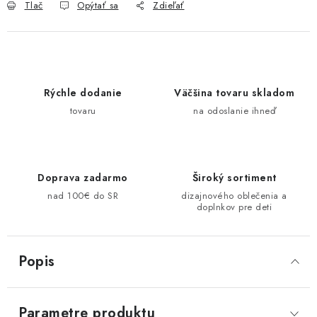
Tlač
Opýtať sa
Zdieľať
Rýchle dodanie
Väčšina tovaru skladom
tovaru
na odoslanie ihneď
Doprava zadarmo
Široký sortiment
nad 100€ do SR
dizajnového oblečenia a
doplnkov pre deti
Popis
Parametre produktu