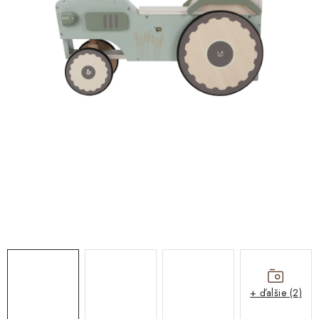
DARČEKOVÉ BOXY
DARČEKOVÉ BOXY
O nás
Všeobecné obchodné podmienky
Blog
Reklamačný poriadok
Podmienky ochrany osobných údajov a poučenie o cookies
Formulár na odstúpenie od zmluvy
Reklamačný formulár
Moja objednávka
+ ďalšie (2)