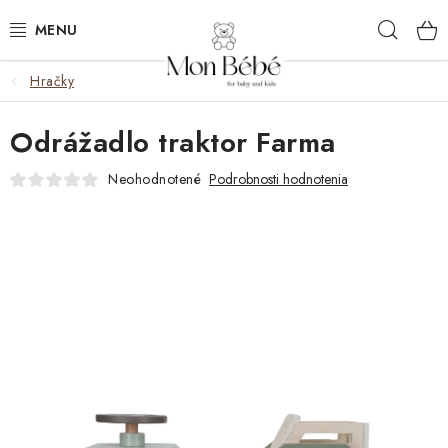
Prejsť
Hľad
na
obsah
Hračky
ZĽAVY
Odrážadlo traktor Farma
OBLEČENIE
Neohodnotené
Podrobnosti hodnotenia
VÝBAVA
STAROSTLIVOSŤ
HRAČKY
KOČÍKY
KNIHY