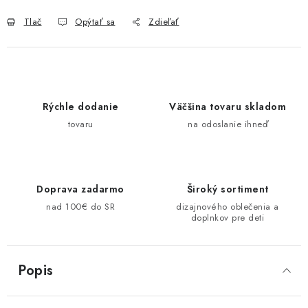
Tlač
Opýtať sa
Zdieľať
Rýchle dodanie
Väčšina tovaru skladom
tovaru
na odoslanie ihneď
Doprava zadarmo
Široký sortiment
nad 100€ do SR
dizajnového oblečenia a
doplnkov pre deti
Popis