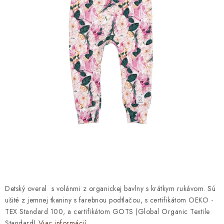
DARČEKOVÉ BOXY
O nás
Všeobecné obchodné podmienky
Podmienky ochrany osobných údajov a poučenie o cookies
Reklamačný poriadok
Reklamačný formulár
Formulár na odstúpenie od zmluvy
Moja objednávka
Blog
Kontakty
Detský overal s volánmi z organickej bavlny s krátkym rukávom. Sú
ušité z jemnej tkaniny s farebnou podtlačou, s certifikátom OEKO -
TEX Standard 100, a certifikátom GOTS (Global Organic Textile
Standard)
Viac informácií