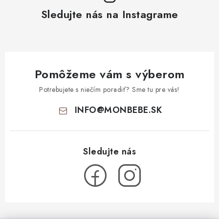
Sledujte nás na Instagrame
Pomôžeme vám s výberom
Potrebujete s niečím poradiť? Sme tu pre vás!
INFO
@
MONBEBE.SK
Z