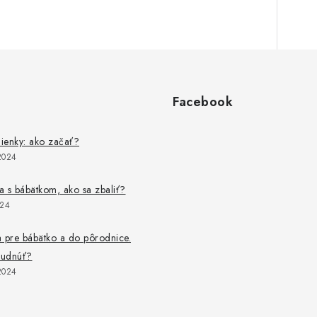
Facebook
lienky: ako začať?
2024
 s bábätkom, ako sa zbaliť?
024
 pre bábätko a do pôrodnice.
budnúť?
2024