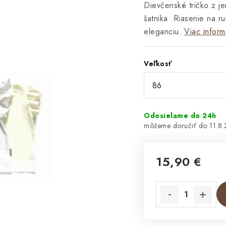
Dievčenské tričko z j
šatnika .
Riasenie na r
eleganciu.
Viac inform
Veľkosť
Odosielame do 24h
11.8
15,90 €
Jednotková cena: