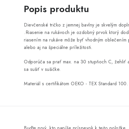
Popis produktu
Dievčenské tričko z jemnej bavlny je skvelým dop
.
Riasenie na rukávoch je ozdobný prvok ktorý dodá
riasením na rukáve môže byť vhodným oblečením
alebo aj na špeciálne príležitosti.
Odporúča sa prať max. na 30 stupňoch C, žehliť
sa sušiť v sušičke.
Materiál s certifikátom OEKO - TEX Standard 100.
Buďte prvý, kto napíše príspevok k tejto položke.