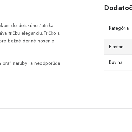
Dodatoč
lnkom do detského šatnika
Kategória
va tričku eleganciu.
Tričko s
 pre bežné denné nosenie
Elastan
Bavlna
 a prať naruby a neodporúča