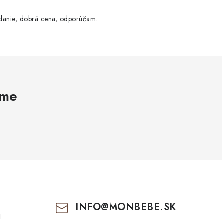
danie, dobrá cena, odporúčam.
ame
INFO
@
MONBEBE.SK
!