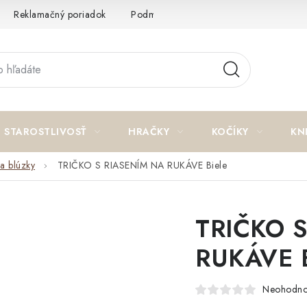
Reklamačný poriadok
Podmienky ochrany osobných údajov a p
STAROSTLIVOSŤ
HRAČKY
KOČÍKY
KN
 a blúzky
TRIČKO S RIASENÍM NA RUKÁVE Biele
TRIČKO 
RUKÁVE B
Neohodno