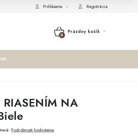
oučenie o cookies
Formulár na odstúpenie od zmluvy
Reklam
Prihlásenie
Registrácia
Prázdny košík
NÁKUPNÝ
KOŠÍK
IHY
S RIASENÍM NA
iele
tené
Podrobnosti hodnotenia