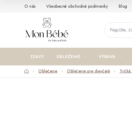
Prejsť
O nás
Všeobecné obchodné podmienky
Blog
na
obsah
ZĽAVY
OBLEČENIE
VÝBAVA
Domov
Oblečenie
Oblečenie pre dievčatá
Tričká