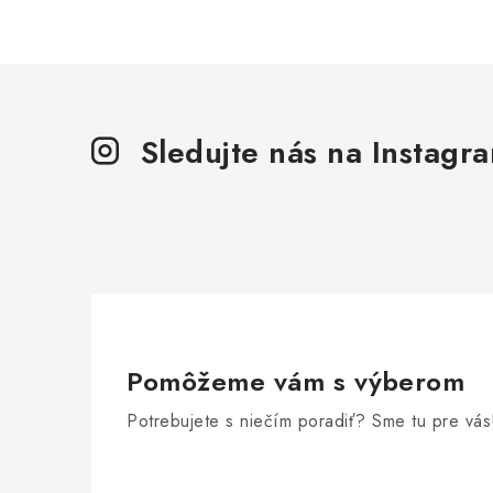
r
v
k
y
v
Sledujte nás na Instagr
ý
p
i
s
u
Pomôžeme vám s výberom
Potrebujete s niečím poradiť? Sme tu pre vás