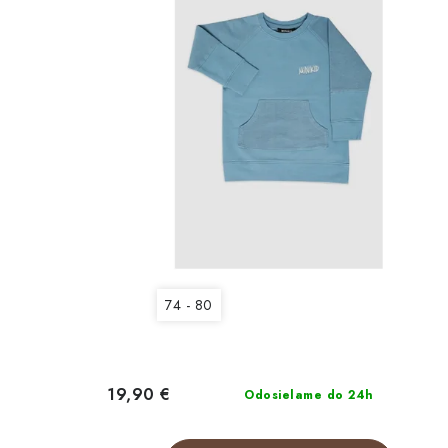
r
r
o
o
d
d
u
u
k
k
t
t
o
o
v
v
74 - 80
19,90 €
Odosielame do 24h