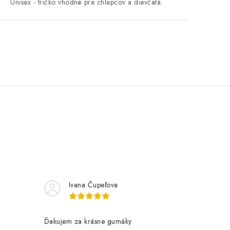
Unisex - tričko vhodné pre chlapcov a dievčatá.
Ivana Čupeľova
Ďakujem za krásne gumáky