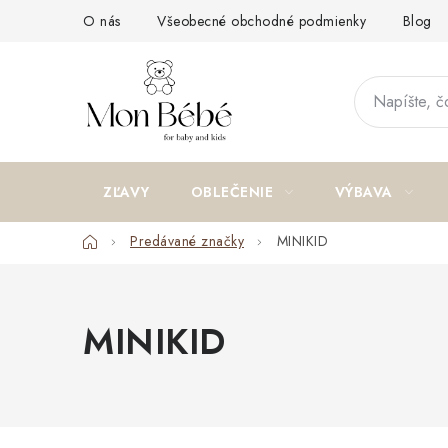
Prejsť
O nás
Všeobecné obchodné podmienky
Blog
na
obsah
ZĽAVY
OBLEČENIE
VÝBAVA
Domov
Predávané značky
MINIKID
MINIKID