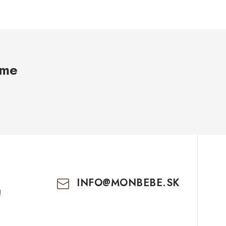
ame
INFO
@
MONBEBE.SK
!