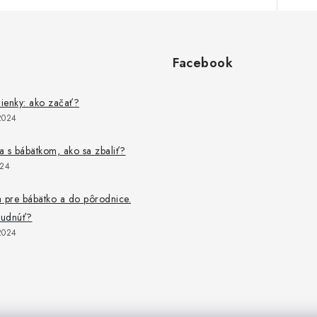
Facebook
lienky: ako začať?
2024
 s bábätkom, ako sa zbaliť?
024
 pre bábätko a do pôrodnice.
budnúť?
2024