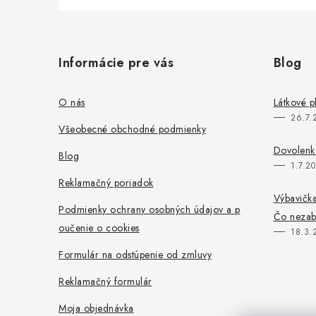
Z
á
Informácie pre vás
Blog
p
ä
O nás
Látkové p
26.7.
t
Všeobecné obchodné podmienky
i
Dovolenka
Blog
1.7.2
e
Reklamačný poriadok
Výbavička
Podmienky ochrany osobných údajov a p
Čo neza
oučenie o cookies
18.3.
Formulár na odstúpenie od zmluvy
Reklamačný formulár
Moja objednávka