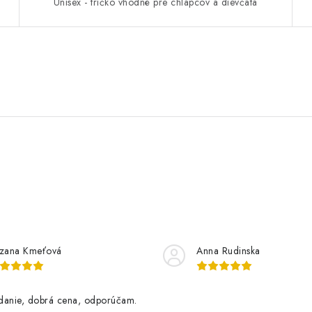
Unisex - tričko vhodné pre chlapcov a dievčatá
zana Kmeťová
Anna Rudinska
danie, dobrá cena, odporúčam.