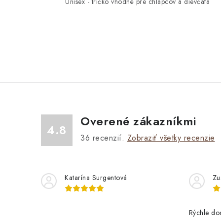
Unisex - tričko vhodné pre chlapcov a dievčatá
O
v
l
á
Overené zákazníkmi
d
4.8
a
36
recenzií.
Zobraziť všetky recenzie
c
i
Katarína Surgentová
Zu
e
p
Rýchle do