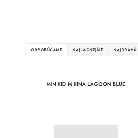
R
ODPORÚČAME
NAJLACNEJŠIE
NAJDRAHŠI
a
V
d
ý
e
MINIKID MIKINA LAGOON BLUE
p
n
i
i
s
e
p
p