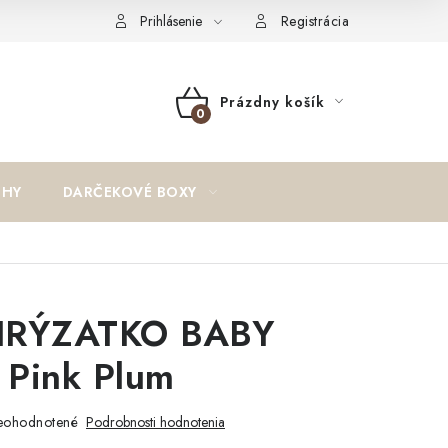
oučenie o cookies
Formulár na odstúpenie od zmluvy
Reklam
Prihlásenie
Registrácia
Prázdny košík
NÁKUPNÝ
KOŠÍK
IHY
DARČEKOVÉ BOXY
HRÝZATKO BABY
- Pink Plum
eohodnotené
Podrobnosti hodnotenia