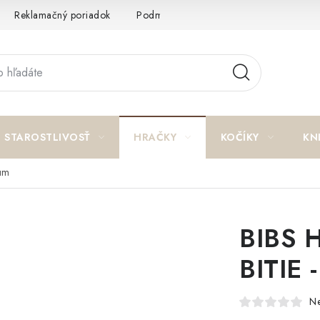
Reklamačný poriadok
Podmienky ochrany osobných údajov a p
STAROSTLIVOSŤ
HRAČKY
KOČÍKY
KN
um
BIBS 
BITIE 
N