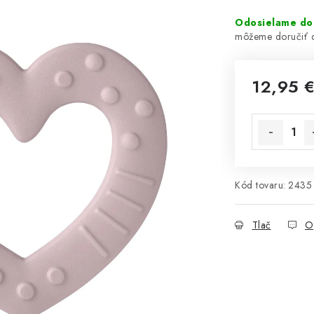
Odosielame do
12,95 
Jednotková 
Kód tovaru:
2435
Tlač
O