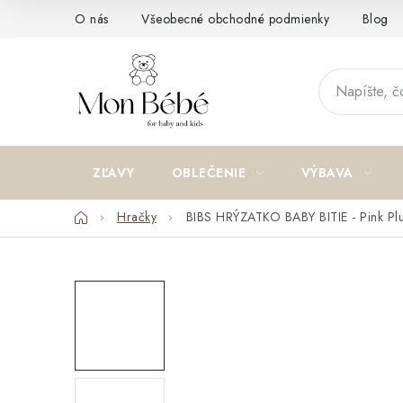
Prejsť
O nás
Všeobecné obchodné podmienky
Blog
na
obsah
ZĽAVY
OBLEČENIE
VÝBAVA
Domov
Hračky
BIBS HRÝZATKO BABY BITIE - Pink Pl