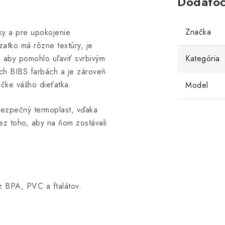
Dodatoč
Značka
ky a pre upokojenie
atko má rôzne textúry, je
 aby pomohlo uľaviť svrbivým
Kategória
ích BIBS farbách a je zároveň
ičke vášho dieťatka.
Model
bezpečný termoplast, vďaka
ez toho, aby na ňom zostávali
 BPA, PVC a ftalátov.