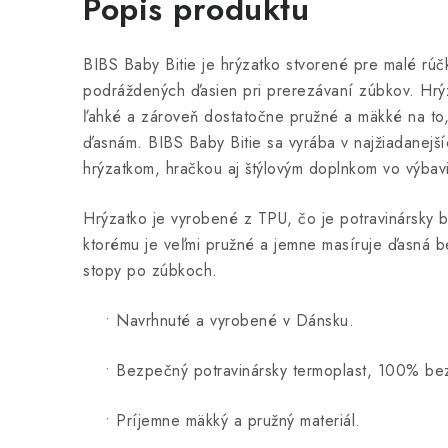
Popis produktu
BIBS Baby Bitie je hrýzatko stvorené pre malé rúč
podráždených ďasien pri prerezávaní zúbkov. Hrýz
ľahké a zároveň dostatočne pružné a mäkké na to,
ďasnám. BIBS Baby Bitie sa vyrába v najžiadanejš
hrýzatkom, hračkou aj štýlovým doplnkom vo výbav
Hrýzatko je vyrobené z TPU, čo je potravinársky 
ktorému je veľmi pružné a jemne masíruje ďasná b
stopy po zúbkoch.
• Navrhnuté a vyrobené v Dánsku.
• Bezpečný potravinársky termoplast, 100% bez
• Príjemne mäkký a pružný materiál.