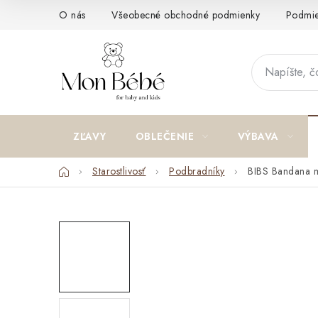
Prejsť
O nás
Všeobecné obchodné podmienky
Podmie
na
obsah
ZĽAVY
OBLEČENIE
VÝBAVA
Domov
Starostlivosť
Podbradníky
BIBS Bandana mu