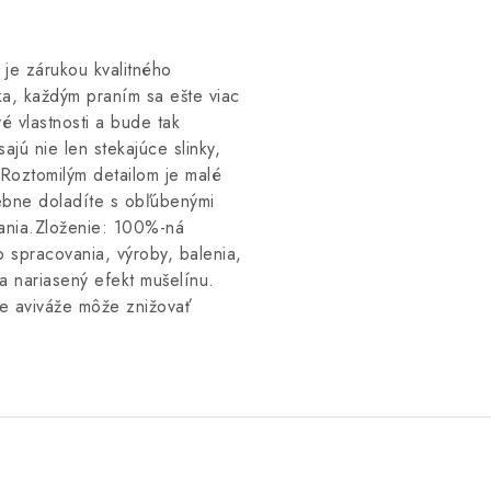
je zárukou kvalitného
ka, každým praním sa ešte viac
é vlastnosti a bude tak
ajú nie len stekajúce slinky,
 Roztomilým detailom je malé
rebne doladíte s obľúbenými
nania.Zloženie: 100%-ná
 spracovania, výroby, balenia,
a nariasený efekt mušelínu.
nie aviváže môže znižovať