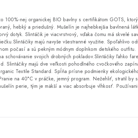
o 100%-nej organickej BIO bavlny s certifikátom GOTS, ktorý 
aný, hebký a priedušný. Mušelín je najhebkejšia bavlnená lát
prvý dotyk. Slintáčik je viacvrstvový, vďaka čomu má skvelé sav
čku.Slintáčiky majú navyše všestranné využitie. Spoľahlivo ods
hladnom počasí a sú pekným módnym doplnkom detského outfitu.
j na schovávanie svojich drobných pokladov.Slintáčiky ľahko fa
aid. Slintáčiky majú dve veľkosti pohodlného cvočkového zapí
ganic Textile Standard. Spĺňa prísne podmienky ekologického
ranie na 40°C v práčke, jemný program. Nežehliť, stratil by s
mušelín perie, tým je mäkší a viac absorbuje vlhkosť. Používa