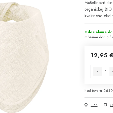
Mušelínové sli
organickej BIO 
kvalitného ekol
Odosielame do
12,95 
Jednotková 
Kód tovaru:
2640
Tlač
O