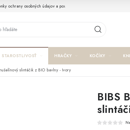
nky ochrany osobných údajov a poučenie o cookies
Reklamačný p
STAROSTLIVOSŤ
HRAČKY
KOČÍKY
KN
šelínový slintáčik z BIO bavlny - Ivory
BIBS B
slintáč
N