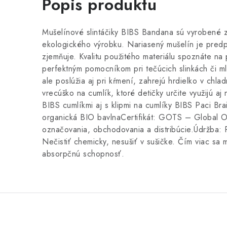
Popis produktu
Mušelínové slintáčiky BIBS Bandana sú vyrobené z
ekologického výrobku. Nariasený mušelín je predpr
zjemňuje. Kvalitu použitého materiálu spoznáte na 
perfektným pomocníkom pri tečúcich slinkách či mlie
ale poslúžia aj pri kŕmení, zahrejú hrdielko v c
vrecúško na cumlík, ktoré detičky určite využijú a
BIBS cumlíkmi aj s klipmi na cumlíky BIBS Paci Br
organická BIO bavlnaCertifikát: GOTS – Global Or
označovania, obchodovania a distribúcie.Údržba: P
Nečistiť chemicky, nesušiť v sušičke. Čím viac sa 
absorpčnú schopnosť.