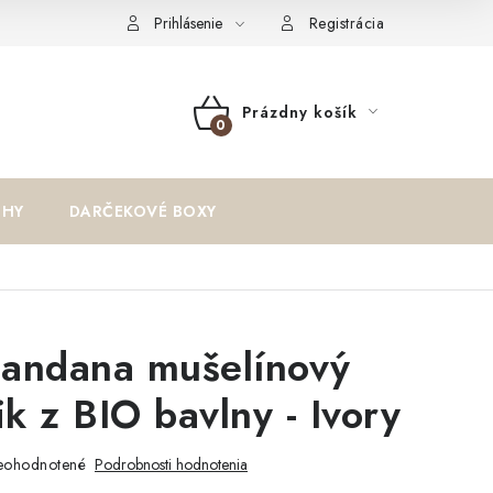
oriadok
Reklamačný formulár
Formulár na odstúpenie od zm
Prihlásenie
Registrácia
Prázdny košík
NÁKUPNÝ
KOŠÍK
IHY
DARČEKOVÉ BOXY
andana mušelínový
ik z BIO bavlny - Ivory
eohodnotené
Podrobnosti hodnotenia