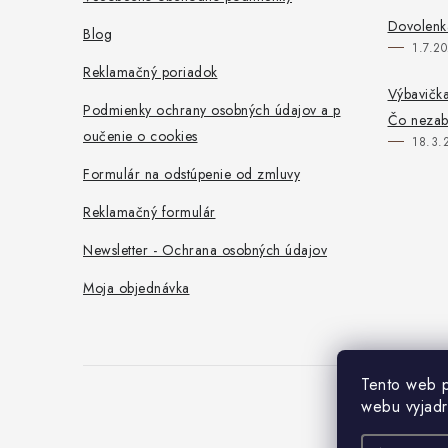
i
Dovolenka
Blog
1.7.2
e
Reklamačný poriadok
Výbavička
Podmienky ochrany osobných údajov a p
Čo neza
oučenie o cookies
18.3.
Formulár na odstúpenie od zmluvy
Reklamačný formulár
Newsletter - Ochrana osobných údajov
Moja objednávka
Tento web p
webu vyjadr