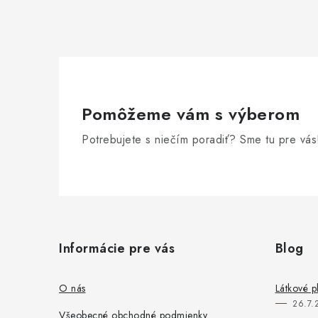
Pomôžeme vám s výberom
Potrebujete s niečím poradiť? Sme tu pre vás
Z
á
Informácie pre vás
Blog
p
ä
O nás
Látkové p
26.7.
t
Všeobecné obchodné podmienky