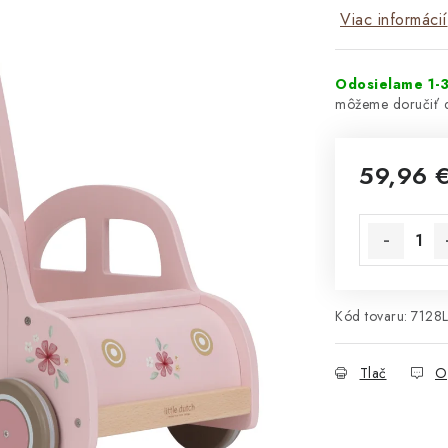
Viac informácií
Odosielame 1-3
59,96 
Jednotková 
Kód tovaru:
7128
Tlač
O