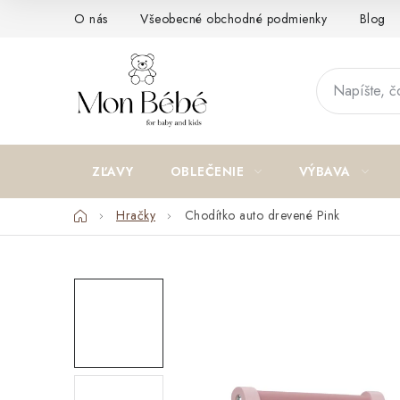
Prejsť
O nás
Všeobecné obchodné podmienky
Blog
na
obsah
ZĽAVY
OBLEČENIE
VÝBAVA
Domov
Hračky
Chodítko auto drevené Pink