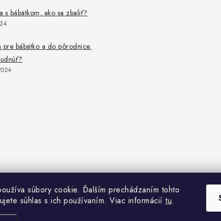
 s bábätkom, ako sa zbaliť?
024
 pre bábätko a do pôrodnice.
budnúť?
2024
oužíva súbory cookie. Ďalším prechádzaním tohto
ujete súhlas s ich používaním. Viac informácií
tu
.
Copyright 2026
Monbebe.sk
. Všetky práva vyhradené.
Vytvoril Shoptet