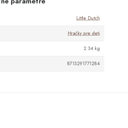
né parametre
Little Dutch
Hračky pre deti
2.34 kg
8713291771284