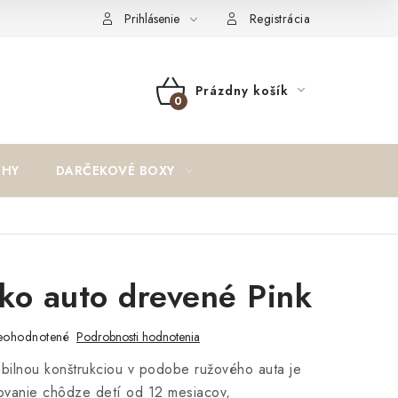
oučenie o cookies
Formulár na odstúpenie od zmluvy
Reklam
Prihlásenie
Registrácia
Prázdny košík
NÁKUPNÝ
KOŠÍK
IHY
DARČEKOVÉ BOXY
ko auto drevené Pink
eohodnotené
Podrobnosti hodnotenia
bilnou konštrukciou v podobe ružového auta je
novanie chôdze detí od 12 mesiacov,