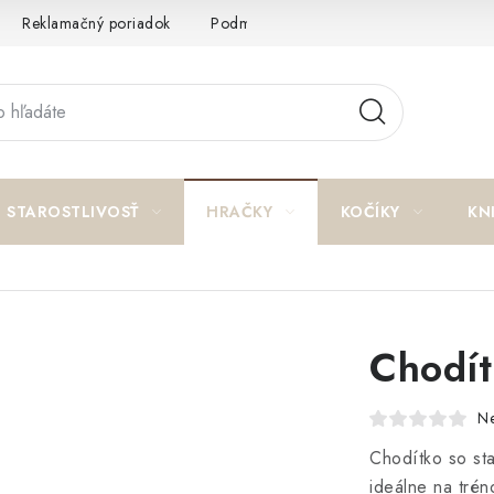
Reklamačný poriadok
Podmienky ochrany osobných údajov a p
STAROSTLIVOSŤ
HRAČKY
KOČÍKY
KN
Chodít
N
Chodítko so sta
ideálne na tré