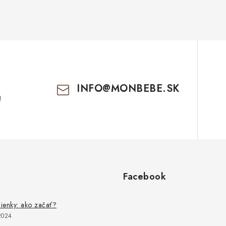
INFO
@
MONBEBE.SK
!
Facebook
lienky: ako začať?
2024