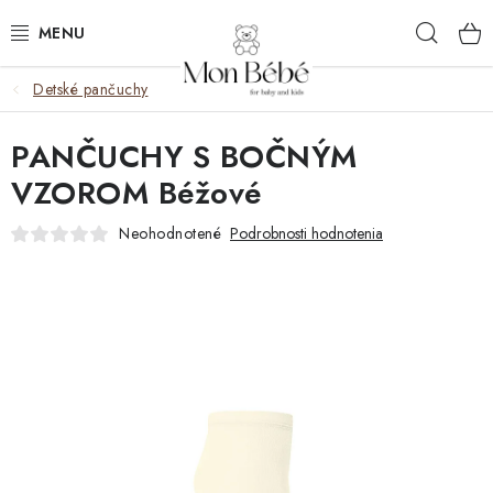
Prejsť
Hľad
na
obsah
Detské pančuchy
ZĽAVY
PANČUCHY S BOČNÝM
OBLEČENIE
VZOROM Béžové
VÝBAVA
Neohodnotené
Podrobnosti hodnotenia
STAROSTLIVOSŤ
HRAČKY
KOČÍKY
KNIHY