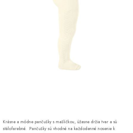
DARČEKOVÉ BOXY
DARČEKOVÉ BOXY
O nás
Všeobecné obchodné podmienky
Blog
Reklamačný poriadok
Podmienky ochrany osobných údajov a poučenie o cookies
Formulár na odstúpenie od zmluvy
Reklamačný formulár
Moja objednávka
Krásne a módne pančušky s mašličkou, úžasne držia tvar a sú
stálofarebné. Pančušky sú vhodné na každodenné nosenie k