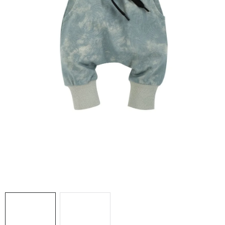
DARČEKOVÉ BOXY
O nás
Všeobecné obchodné podmienky
Podmienky ochrany osobných údajov a poučenie o cookies
Reklamačný poriadok
Reklamačný formulár
Formulár na odstúpenie od zmluvy
Moja objednávka
Blog
Kontakty