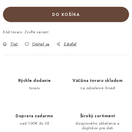
DO KOŠÍKA
Kód tovaru:
Zvoľte variant
Tlač
Opýtať sa
Zdieľať
Rýchle dodanie
Väčšina tovaru skladom
tovaru
na odoslanie ihneď
Doprava zadarmo
Široký sortiment
nad 100€ do SR
dizajnového oblečenia a
doplnkov pre deti