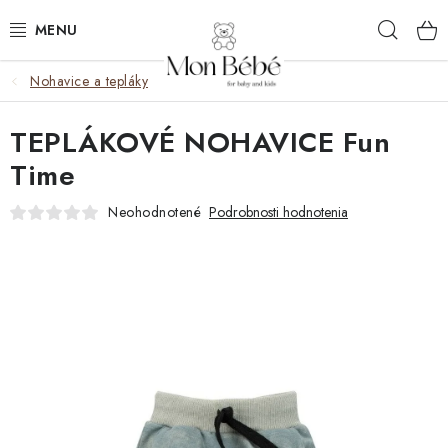
Prejsť
Hľad
na
obsah
Nohavice a tepláky
ZĽAVY
TEPLÁKOVÉ NOHAVICE Fun
OBLEČENIE
Time
VÝBAVA
Neohodnotené
Podrobnosti hodnotenia
STAROSTLIVOSŤ
HRAČKY
KOČÍKY
KNIHY