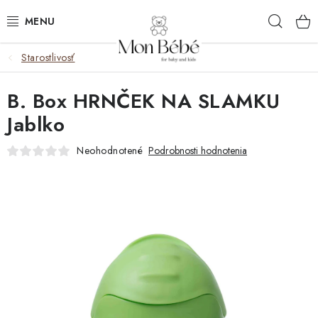
Prejsť
Hľad
na
obsah
Starostlivosť
ZĽAVY
B. Box HRNČEK NA SLAMKU
OBLEČENIE
Jablko
VÝBAVA
Neohodnotené
Podrobnosti hodnotenia
STAROSTLIVOSŤ
HRAČKY
KOČÍKY
KNIHY