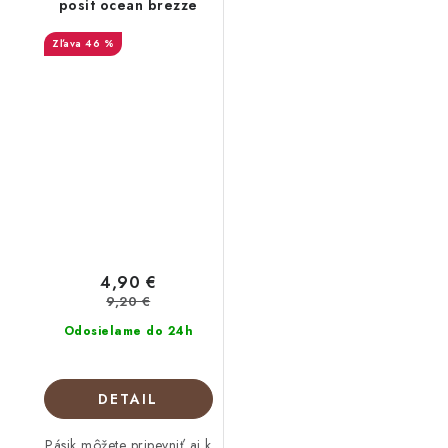
posit ocean brezze
46 %
4,90 €
9,20 €
Odosielame do 24h
DETAIL
Pásik môžete pripevniť aj k