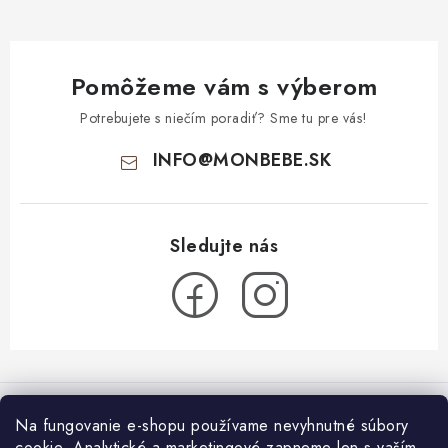
Pomôžeme vám s výberom
Potrebujete s niečím poradiť? Sme tu pre vás!
INFO
@
MONBEBE.SK
Z
á
Informácie pre vás
p
Na fungovanie e-shopu používame nevyhnutné súbory
ä
cookie. Analytické a marketingové zapneme len s vaším
O nás