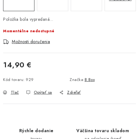
Položka bola vypredaná…
Momentálne nedostupné
Možnosti doručenia
14,90 €
Jednotková cena:
Kód tovaru:
929
Značka:
B.Box
Tlač
Opýtať sa
Zdieľať
Rýchle dodanie
Väčšina tovaru skladom
tovaru
na odoslanie ihneď