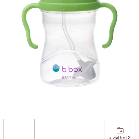
DARČEKOVÉ BOXY
O nás
Všeobecné obchodné podmienky
Blog
Reklamačný poriadok
Podmienky ochrany osobných údajov a poučenie o cookies
Formulár na odstúpenie od zmluvy
Reklamačný formulár
Moja objednávka
+ ďalšie (2)