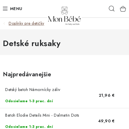
Prejsť
Hľad
na
obsah
Doplnky pre detičky
ZĽAVY
OBLEČENIE
Detské ruksaky
VÝBAVA
STAROSTLIVOSŤ
Najpredávanejšie
HRAČKY
Detský batoh Námornícky záliv
21,96 €
KOČÍKY
Odosielame 1-3 prac. dní
KNIHY
Batoh Elodie Details Mini - Dalmatin Dots
49,90 €
Odosielame 1-3 prac. dní