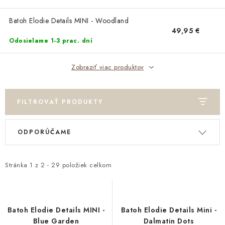
DARČEKOVÉ BOXY
Batoh Elodie Details MINI - Woodland
DARČEKOVÉ BOXY
49,95 €
Odosielame 1-3 prac. dní
O nás
Všeobecné obchodné podmienky
Blog
Zobraziť viac produktov
Reklamačný poriadok
Podmienky ochrany osobných údajov a poučenie o cookies
Formulár na odstúpenie od zmluvy
Reklamačný formulár
FILTROVAŤ PRODUKTY
Newsletter - Ochrana osobných údajov
Moja objednávka
V
R
ODPORÚČAME
ý
a
p
d
i
e
Stránka
1
z
2
-
29
položiek celkom
s
n
p
i
r
e
Batoh Elodie Details MINI -
Batoh Elodie Details Mini -
o
p
Blue Garden
Dalmatin Dots