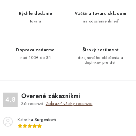
k
e
o
p
Rýchle dodanie
Väčšina tovaru skladom
v
r
tovaru
na odoslanie ihneď
a
v
n
k
i
y
e
v
Doprava zadarmo
Široký sortiment
ý
nad 100€ do SR
dizajnového oblečenia a
doplnkov pre deti
p
i
s
u
Overené zákazníkmi
4.8
36
recenzií.
Zobraziť všetky recenzie
Katarína Surgentová