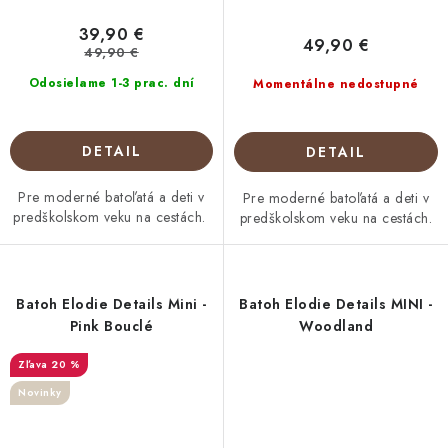
39,90 €
49,90 €
49,90 €
Odosielame 1-3 prac. dní
Momentálne nedostupné
DETAIL
DETAIL
Pre moderné batoľatá a deti v
Pre moderné batoľatá a deti v
predškolskom veku na cestách.
predškolskom veku na cestách.
Batoh Elodie Details Mini -
Batoh Elodie Details MINI -
Pink Bouclé
Woodland
20 %
Novinky