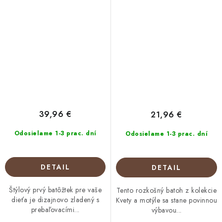
39,96 €
21,96 €
Odosielame 1-3 prac. dní
Odosielame 1-3 prac. dní
DETAIL
DETAIL
Štýlový prvý batôžtek pre vaše
Tento rozkošný batoh z kolekcie
dieťa je dizajnovo zladený s
Kvety a motýle sa stane povinnou
prebaľovacími...
výbavou...