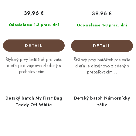
39,96 €
39,96 €
Odosielame 1-3 prac. dní
Odosielame 1-3 prac. dní
DETAIL
DETAIL
Štýlový prvý batôžtek pre vaše
Štýlový prvý batôžtek pre vaše
dieťa je dizajnovo zladený s
dieťa je dizajnovo zladený s
prebaľovacími...
prebaľovacími...
Detský batoh My First Bag
Detský batoh Námornícky
Teddy Off White
záliv