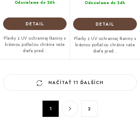
Odosielame do 24h
Odosielame do 24h
DETAIL
DETAIL
Plavky z UV ochrannej tkaniny s
Plavky z UV ochrannej tkaniny s
krásnou potlačou chránia vaše
krásnou potlačou chránia vaše
dieťa pred...
dieťa pred...
O
NAČÍTAŤ 11 ĎALŠÍCH
v
l
á
S
d
1
2
t
a
r
c
á
n
i