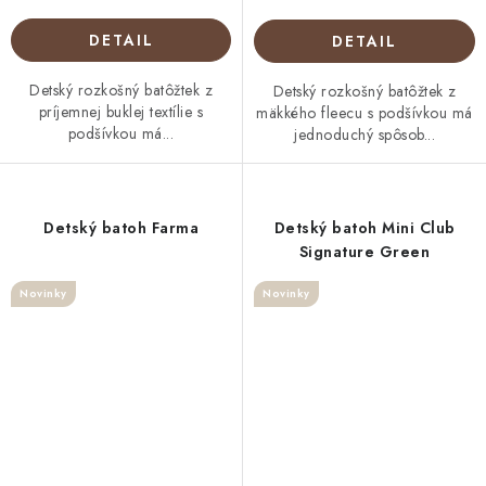
DETAIL
DETAIL
Detský rozkošný batôžtek z
Detský rozkošný batôžtek z
príjemnej buklej textílie s
mäkkého fleecu s podšívkou má
podšívkou má...
jednoduchý spôsob...
Detský batoh Farma
Detský batoh Mini Club
Signature Green
Novinky
Novinky