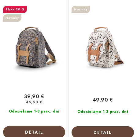
d
r
20 %
Novinky
u
o
Novinky
k
d
t
u
o
k
v
t
o
v
39,90 €
49,90 €
49,90 €
Odosielame 1-3 prac. dní
Odosielame 1-3 prac. dní
DETAIL
DETAIL