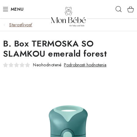
Prejsť
Hľad
na
obsah
Starostlivosť
ZĽAVY
B. Box TERMOSKA SO
OBLEČENIE
SLAMKOU emerald forest
VÝBAVA
Neohodnotené
Podrobnosti hodnotenia
STAROSTLIVOSŤ
HRAČKY
KOČÍKY
KNIHY