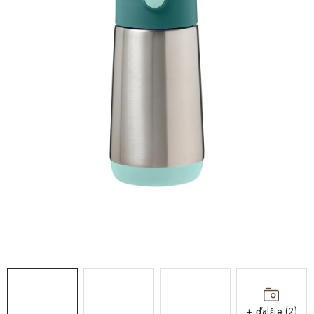
DARČEKOVÉ BOXY
O nás
Všeobecné obchodné podmienky
Podmienky ochrany osobných údajov a poučenie o cookies
Reklamačný poriadok
Reklamačný formulár
Formulár na odstúpenie od zmluvy
Moja objednávka
Blog
Kontakty
+ ďalšie (2)