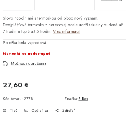
Slovo "cool" má s termoskou od b.box nový význam.
Dvojplášťová termoska z nerezovej ocele udrží tekutiny studené až
7 hodín a teplé až 5 hodín.
Viac informácií
Položka bola vypredaná…
Momentálne nedostupné
Možnosti doručenia
27,60 €
Jednotková cena:
Kód tovaru:
2778
Značka:
B.Box
Tlač
Opýtať sa
Zdieľať