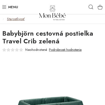
Prejsť
Hľad
na
obsah
Starostlivosť
ZĽAVY
Babybjörn cestovná postielka
OBLEČENIE
Travel Crib zelená
VÝBAVA
Neohodnotené
Podrobnosti hodnotenia
STAROSTLIVOSŤ
HRAČKY
KOČÍKY
KNIHY