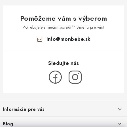
Pomôžeme vám s výberom
Potrebujete s niečím poradiť? Sme tu pre vás!
info
@
monbebe.sk
Z
á
Informácie pre vás
p
ä
O nás
Blog