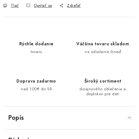
Tlač
Opýtať sa
Zdieľať
Rýchle dodanie
Väčšina tovaru skladom
tovaru
na odoslanie ihneď
Doprava zadarmo
Široký sortiment
nad 100€ do SR
dizajnového oblečenia a
doplnkov pre deti
Popis