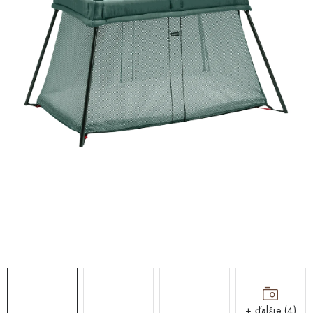
DARČEKOVÉ BOXY
O nás
Všeobecné obchodné podmienky
Podmienky ochrany osobných údajov a poučenie o cookies
Reklamačný poriadok
Reklamačný formulár
Formulár na odstúpenie od zmluvy
Moja objednávka
Blog
Kontakty
+ ďalšie (4)