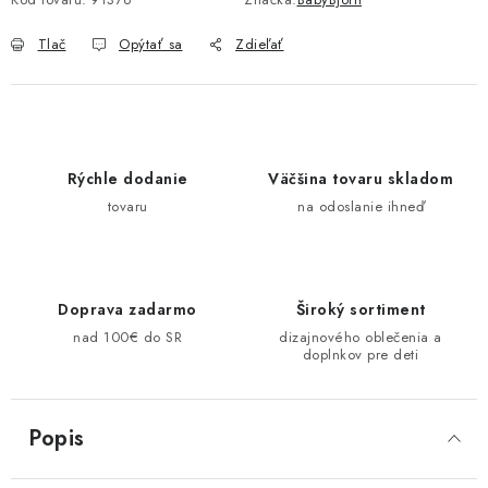
Tlač
Opýtať sa
Zdieľať
Rýchle dodanie
Väčšina tovaru skladom
tovaru
na odoslanie ihneď
Doprava zadarmo
Široký sortiment
nad 100€ do SR
dizajnového oblečenia a
doplnkov pre deti
Popis