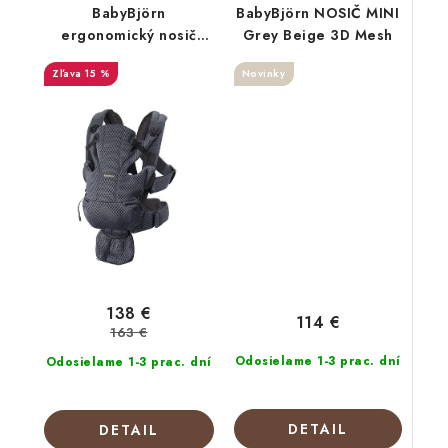
BabyBjörn
BabyBjörn NOSIČ MINI
ergonomický nosič
Grey Beige 3D Mesh
MOVE Anthracite 3D
15 %
Novinky
Mesh
138 €
114 €
163 €
Odosielame 1-3 prac. dní
Odosielame 1-3 prac. dní
DETAIL
DETAIL