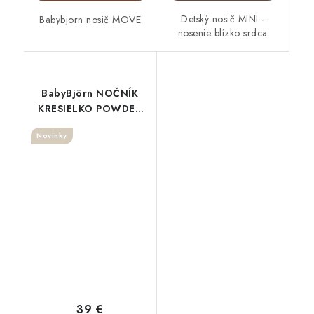
Detský nosič MINI -
Babybjorn nosič MOVE
nosenie blízko srdca
BabyBjörn NOČNÍK
KRESIELKO POWDER
Blue/White
Novinky
39 €