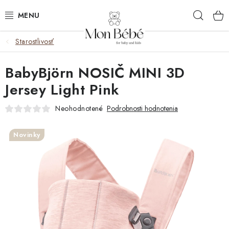
Prejsť
Hľad
na
obsah
Starostlivosť
ZĽAVY
BabyBjörn NOSIČ MINI 3D
OBLEČENIE
Jersey Light Pink
VÝBAVA
Neohodnotené
Podrobnosti hodnotenia
STAROSTLIVOSŤ
Novinky
HRAČKY
KOČÍKY
KNIHY