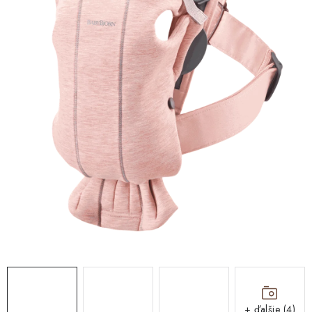
DARČEKOVÉ BOXY
O nás
Všeobecné obchodné podmienky
Blog
Reklamačný poriadok
Podmienky ochrany osobných údajov a poučenie o cookies
Formulár na odstúpenie od zmluvy
Reklamačný formulár
Moja objednávka
+ ďalšie (4)