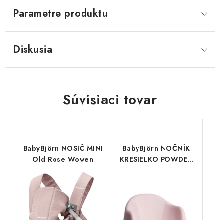
Parametre produktu
Diskusia
Súvisiaci tovar
BabyBjörn NOSIČ MINI
BabyBjörn NOČNÍK
Old Rose Wowen
KRESIELKO POWDER
Pink/White