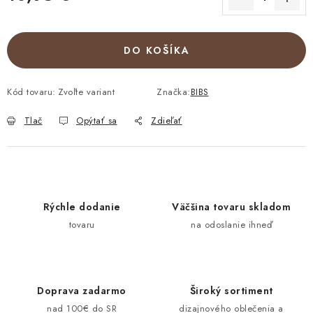
Jednotková cena:
DO KOŠÍKA
Kód tovaru:
Zvoľte variant
Značka:
BIBS
Tlač
Opýtať sa
Zdieľať
Rýchle dodanie
Väčšina tovaru skladom
tovaru
na odoslanie ihneď
Doprava zadarmo
Široký sortiment
nad 100€ do SR
dizajnového oblečenia a