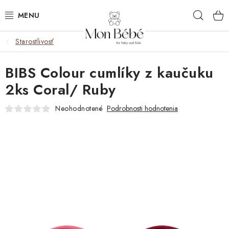
Prejsť
Hľad
na
obsah
Starostlivosť
ZĽAVY
BIBS Colour cumlíky z kaučuku
OBLEČENIE
2ks Coral/ Ruby
VÝBAVA
Neohodnotené
Podrobnosti hodnotenia
STAROSTLIVOSŤ
HRAČKY
KOČÍKY
KNIHY