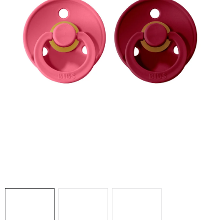
DARČEKOVÉ BOXY
O nás
Všeobecné obchodné podmienky
Podmienky ochrany osobných údajov a poučenie o cookies
Reklamačný poriadok
Reklamačný formulár
Formulár na odstúpenie od zmluvy
Moja objednávka
Blog
Kontakty