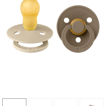
DARČEKOVÉ BOXY
DARČEKOVÉ BOXY
O nás
Všeobecné obchodné podmienky
Blog
Reklamačný poriadok
Podmienky ochrany osobných údajov a poučenie o cookies
Formulár na odstúpenie od zmluvy
Reklamačný formulár
Newsletter - Ochrana osobných údajov
Moja objednávka