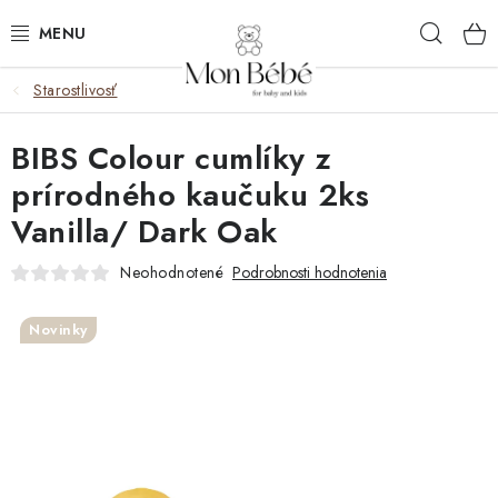
Prejsť
Hľad
na
obsah
Starostlivosť
ZĽAVY
BIBS Colour cumlíky z
OBLEČENIE
prírodného kaučuku 2ks
VÝBAVA
Vanilla/ Dark Oak
STAROSTLIVOSŤ
Neohodnotené
Podrobnosti hodnotenia
HRAČKY
Novinky
KOČÍKY
KNIHY