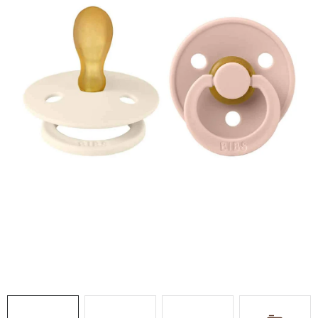
DARČEKOVÉ BOXY
O nás
Všeobecné obchodné podmienky
Blog
Reklamačný poriadok
Podmienky ochrany osobných údajov a poučenie o cookies
Formulár na odstúpenie od zmluvy
Reklamačný formulár
Moja objednávka