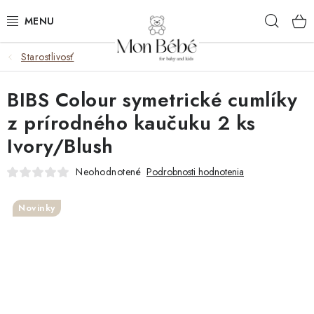
Prejsť
Hľad
na
obsah
Starostlivosť
ZĽAVY
BIBS Colour symetrické cumlíky
OBLEČENIE
z prírodného kaučuku 2 ks
VÝBAVA
Ivory/Blush
STAROSTLIVOSŤ
Neohodnotené
Podrobnosti hodnotenia
HRAČKY
Novinky
KOČÍKY
KNIHY