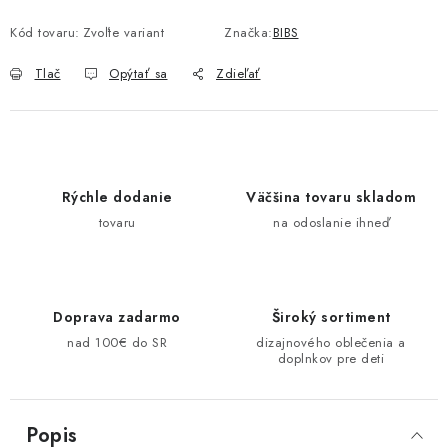
Kód tovaru:
Zvoľte variant
Značka:
BIBS
Tlač
Opýtať sa
Zdieľať
Rýchle dodanie
Väčšina tovaru skladom
tovaru
na odoslanie ihneď
Doprava zadarmo
Široký sortiment
nad 100€ do SR
dizajnového oblečenia a
doplnkov pre deti
Popis