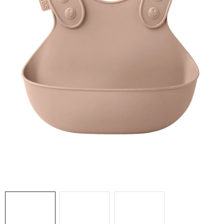
DARČEKOVÉ BOXY
O nás
Všeobecné obchodné podmienky
Podmienky ochrany osobných údajov a poučenie o cookies
Reklamačný poriadok
Reklamačný formulár
Formulár na odstúpenie od zmluvy
Moja objednávka
Blog
Kontakty