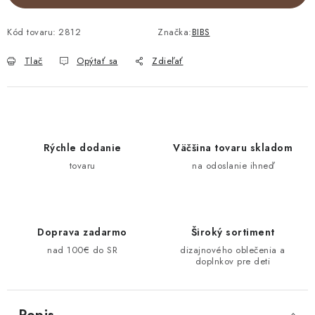
Kód tovaru:
2812
Značka:
BIBS
Tlač
Opýtať sa
Zdieľať
Rýchle dodanie
Väčšina tovaru skladom
tovaru
na odoslanie ihneď
Doprava zadarmo
Široký sortiment
nad 100€ do SR
dizajnového oblečenia a
doplnkov pre deti