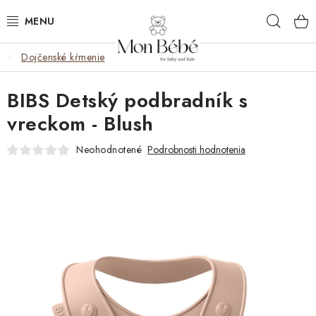
Prejsť
Hľad
na
obsah
Dojčenské kŕmenie
ZĽAVY
BIBS Detský podbradník s
OBLEČENIE
vreckom - Blush
VÝBAVA
Neohodnotené
Podrobnosti hodnotenia
STAROSTLIVOSŤ
HRAČKY
KOČÍKY
KNIHY