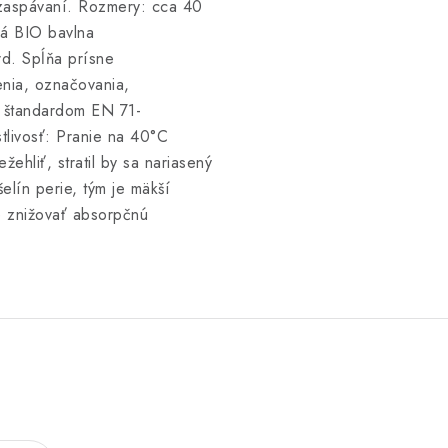
 zaspávaní. Rozmery: cca 40
ká BIO bavlna
rd. Spĺňa prísne
enia, označovania,
m štandardom EN 71-
livosť: Pranie na 40°C
ehliť, stratil by sa nariasený
elín perie, tým je mäkší
e znižovať absorpčnú