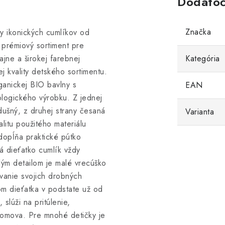
Dodatoč
Značka
y ikonických cumlíkov od
prémiový sortiment pre
ajne a širokej farebnej
Kategória
j kvality detského sortimentu.
anickej BIO bavlny s
EAN
ologického výrobku. Z jednej
dušný, z druhej strany česaná
Varianta
litu použitého materiálu
dopĺňa praktické pútko
 dieťatko cumlík vždy
lým detailom je malé vrecúško
ávanie svojich drobných
m dieťatka v podstate už od
slúži na pritúlenie,
domova. Pre mnohé detičky je