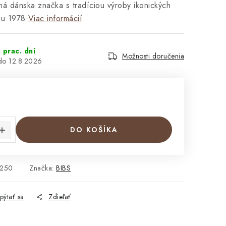
á dánska značka s tradíciou výroby ikonických
ku 1978
Viac informácií
 prac. dní
Možnosti doručenia
12.8.2026
cena:
DO KOŠÍKA
250
Značka:
BIBS
pýtať sa
Zdieľať