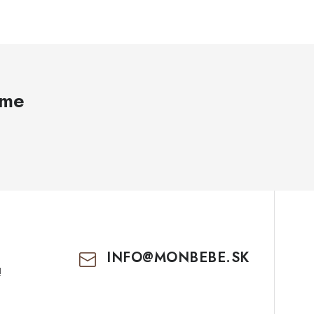
ame
INFO
@
MONBEBE.SK
!