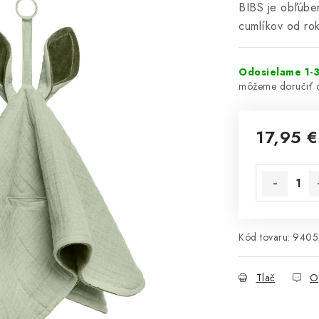
BIBS je obľúben
cumlíkov od ro
Odosielame 1-3
17,95 €
Jednotková 
Kód tovaru:
9405
Tlač
O