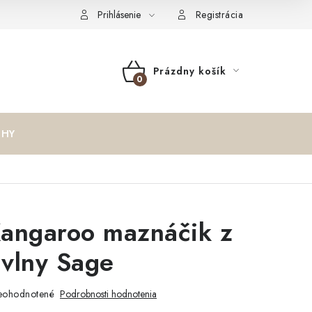
oučenie o cookies
Formulár na odstúpenie od zmluvy
Reklam
Prihlásenie
Registrácia
Prázdny košík
NÁKUPNÝ
KOŠÍK
IHY
angaroo maznáčik z
vlny Sage
eohodnotené
Podrobnosti hodnotenia