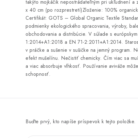
takýto mojkáčik nepostrádateľným pri ukľudnení a
x 40 cm (po rozprestretí)Zloženie: 100% organic
Certifikát: GOTS – Global Organic Textile Standa
podmienky ekologického spracovania, výroby, bal
obchodovania a distribúcie. V súlade s európsky
1:2014+A1:2018 a EN 71-2:2011+A1:2014. Starost
v práčke a sušenie v sušičke na jemný program. Než
efekt mušelínu. Nečistiť chemicky. Čím viac sa muš
a viac absorbuje vlhkosť. Používanie aviváže môž
schopnosť.
Buďte prvý, kto napíše príspevok k tejto položke.