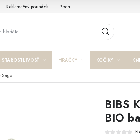
Reklamačný poriadok
Podmienky ochrany osobných údajov a p
STAROSTLIVOSŤ
HRAČKY
KOČÍKY
KN
y Sage
BIBS K
BIO ba
N