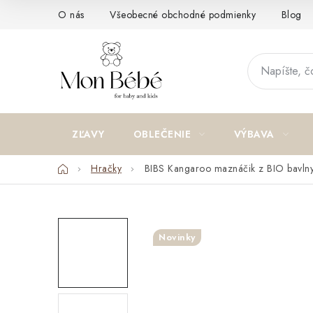
Prejsť
O nás
Všeobecné obchodné podmienky
Blog
na
obsah
ZĽAVY
OBLEČENIE
VÝBAVA
Domov
Hračky
BIBS Kangaroo maznáčik z BIO bavln
Novinky