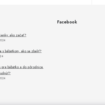
Facebook
lienky: ako začať?
2024
 s bábätkom, ako sa zbaliť?
024
 pre bábätko a do pôrodnice.
budnúť?
2024