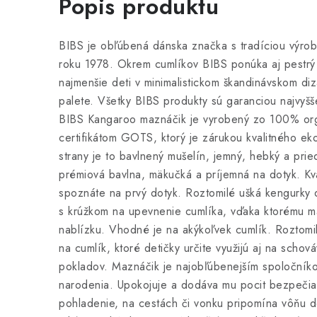
Popis produktu
BIBS je obľúbená dánska značka s tradíciou výrob
roku 1978. Okrem cumlíkov BIBS ponúka aj pestrý 
najmenšie deti v minimalistickom škandinávskom diz
palete. Všetky BIBS produkty sú garanciou najvyšše
BIBS Kangaroo maznáčik je vyrobený zo 100% org
certifikátom GOTS, ktorý je zárukou kvalitného ek
strany je to bavlnený mušelín, jemný, hebký a prie
prémiová bavlna, mäkučká a príjemná na dotyk. Kva
spoznáte na prvý dotyk. Roztomilé ušká kengurky 
s krúžkom na upevnenie cumlíka, vďaka ktorému má
nablízku. Vhodné je na akýkoľvek cumlík. Roztomi
na cumlík, ktoré detičky určite využijú aj na schov
pokladov. Maznáčik je najobľúbenejším spoločníko
narodenia. Upokojuje a dodáva mu pocit bezpečia, 
pohladenie, na cestách či vonku pripomína vôňu 