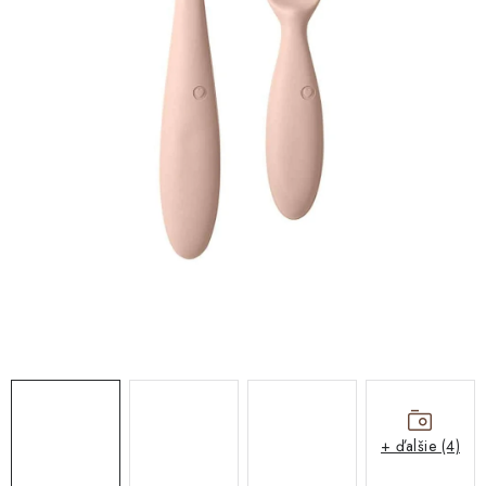
DARČEKOVÉ BOXY
O nás
Všeobecné obchodné podmienky
Podmienky ochrany osobných údajov a poučenie o cookies
Reklamačný poriadok
Reklamačný formulár
Formulár na odstúpenie od zmluvy
Moja objednávka
Blog
Kontakty
+ ďalšie (4)