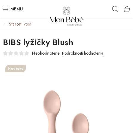
Prejsť
Hľad
na
obsah
Starostlivosť
ZĽAVY
BIBS lyžičky Blush
OBLEČENIE
Neohodnotené
Podrobnosti hodnotenia
VÝBAVA
Novinky
STAROSTLIVOSŤ
HRAČKY
KOČÍKY
KNIHY