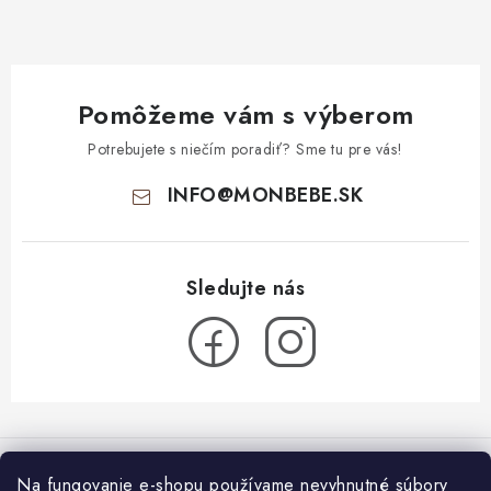
Pomôžeme vám s výberom
Potrebujete s niečím poradiť? Sme tu pre vás!
INFO
@
MONBEBE.SK
Z
á
Informácie pre vás
p
Na fungovanie e-shopu používame nevyhnutné súbory