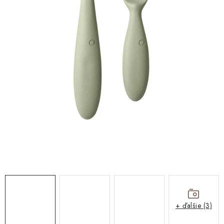
DARČEKOVÉ BOXY
DARČEKOVÉ BOXY
O nás
Všeobecné obchodné podmienky
Blog
Reklamačný poriadok
Podmienky ochrany osobných údajov a poučenie o cookies
Formulár na odstúpenie od zmluvy
Reklamačný formulár
Newsletter - Ochrana osobných údajov
Moja objednávka
+ ďalšie (3)