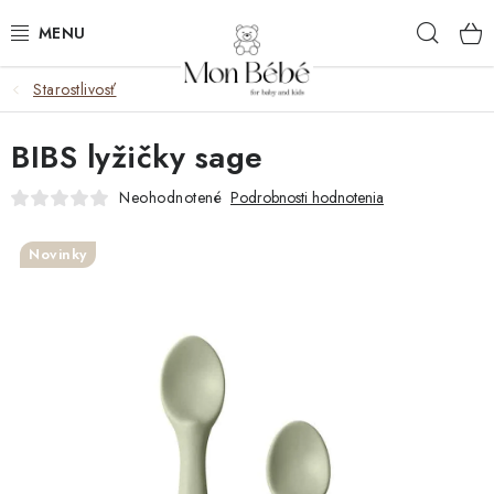
Prejsť
Hľad
na
obsah
Starostlivosť
ZĽAVY
BIBS lyžičky sage
OBLEČENIE
Neohodnotené
Podrobnosti hodnotenia
VÝBAVA
Novinky
STAROSTLIVOSŤ
HRAČKY
KOČÍKY
KNIHY