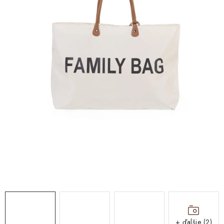
DARČEKOVÉ BOXY
O nás
Všeobecné obchodné podmienky
Podmienky ochrany osobných údajov a poučenie o cookies
Reklamačný poriadok
Reklamačný formulár
Formulár na odstúpenie od zmluvy
Moja objednávka
Blog
Kontakty
+ ďalšie (2)