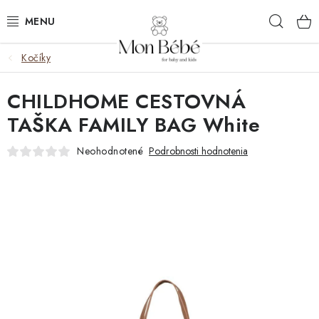
Prejsť
Hľad
na
obsah
Kočíky
ZĽAVY
CHILDHOME CESTOVNÁ
OBLEČENIE
TAŠKA FAMILY BAG White
VÝBAVA
Neohodnotené
Podrobnosti hodnotenia
STAROSTLIVOSŤ
HRAČKY
KOČÍKY
KNIHY