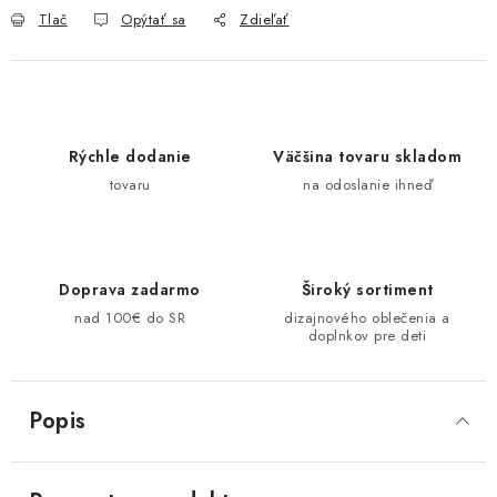
Tlač
Opýtať sa
Zdieľať
Rýchle dodanie
Väčšina tovaru skladom
tovaru
na odoslanie ihneď
Doprava zadarmo
Široký sortiment
nad 100€ do SR
dizajnového oblečenia a
doplnkov pre deti
Popis