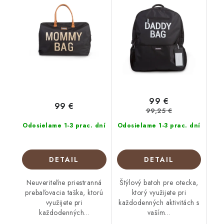
99 €
99 €
99,25 €
Odosielame 1-3 prac. dní
Odosielame 1-3 prac. dní
DETAIL
DETAIL
Neuveriteľne priestranná
Štýlový batoh pre otecka,
prebaľovacia taška, ktorú
ktorý využijete pri
využijete pri
každodenných aktivitách s
každodenných...
vaším...