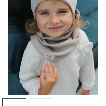
DARČEKOVÉ BOXY
O nás
Všeobecné obchodné podmienky
Podmienky ochrany osobných údajov a poučenie o cookies
Reklamačný poriadok
Reklamačný formulár
Formulár na odstúpenie od zmluvy
Moja objednávka
Blog
Kontakty