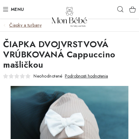
Prejsť
Hľad
na
obsah
Čiapky a turbany
ZĽAVY
ČIAPKA DVOJVRSTVOVÁ
OBLEČENIE
VRÚBKOVANÁ Cappuccino
VÝBAVA
mašličkou
STAROSTLIVOSŤ
Neohodnotené
Podrobnosti hodnotenia
HRAČKY
KOČÍKY
KNIHY