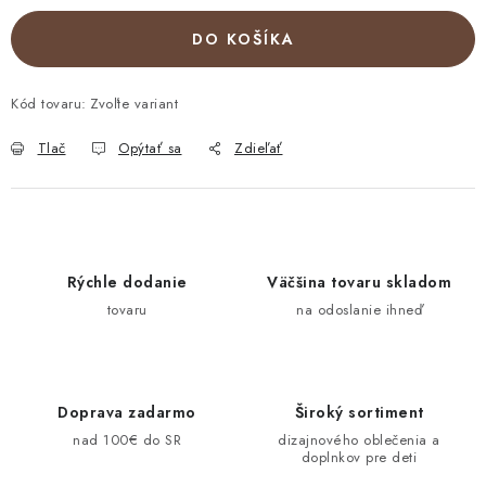
DO KOŠÍKA
Kód tovaru:
Zvoľte variant
Tlač
Opýtať sa
Zdieľať
Rýchle dodanie
Väčšina tovaru skladom
tovaru
na odoslanie ihneď
Doprava zadarmo
Široký sortiment
nad 100€ do SR
dizajnového oblečenia a
doplnkov pre deti