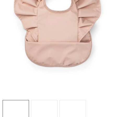
DARČEKOVÉ BOXY
O nás
Všeobecné obchodné podmienky
Podmienky ochrany osobných údajov a poučenie o cookies
Reklamačný poriadok
Reklamačný formulár
Formulár na odstúpenie od zmluvy
Moja objednávka
Blog
Kontakty