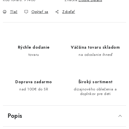
Tlač
Opýtať sa
Zdieľať
Rýchle dodanie
Väčšina tovaru skladom
tovaru
na odoslanie ihneď
Doprava zadarmo
Široký sortiment
nad 100€ do SR
dizajnového oblečenia a
doplnkov pre deti
Popis