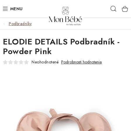
Prejsť
Hľad
na
obsah
Podbradníky
ZĽAVY
ELODIE DETAILS Podbradník -
OBLEČENIE
Powder Pink
VÝBAVA
Neohodnotené
Podrobnosti hodnotenia
STAROSTLIVOSŤ
HRAČKY
KOČÍKY
KNIHY