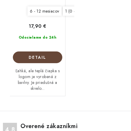
6 - 12 mesiacov
1 (0 - 6 mesiacov)
2 - 3 rokov
17,90 €
Odosielame do 24h
DETAIL
Ľahká, ale teplá čiapka s
logom je vyrobená z
bavlny. Je priedušná a
skvelo...
Overené zákazníkmi
4.8